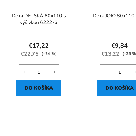
Deka DETSKÁ 80x110 s
Deka JOJO 80x110 
výšivkou 6222-6
€17,22
€9,84
€22,76
€13,22
(–24 %)
(–25 %
DO KOŠÍKA
DO KOŠÍKA
O
v
l
á