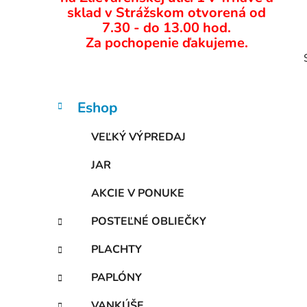
ý
sklad v Strážskom otvorená od
p
7.30 - do 13.00 hod.
Za pochopenie ďakujeme.
a
n
e
l
K
Preskočiť
Eshop
a
kategórie
t
VEĽKÝ VÝPREDAJ
e
i
g
JAR
ó
r
AKCIE V PONUKE
i
e
POSTEĽNÉ OBLIEČKY
PLACHTY
PAPLÓNY
VANKÚŠE