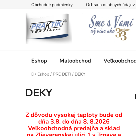
Prejsť
Obchodné podmienky
Ochrana osobných údajov
na
obsah
Eshop
Maloobchod
Veľkoobcho
Domov
/
Eshop
/
PRE DETI
/
DEKY
DEKY
B
Z dôvodu vysokej teploty bude od
o
dňa 3.8. do dňa 8. 8.2026
č
Veľkoobchodná predajňa a sklad
n
na Zlievarenskej ulici 1 v Trnave a