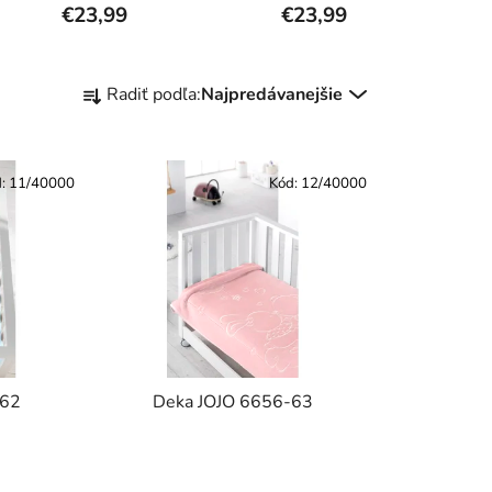
€23,99
€23,99
R
Radiť podľa:
Najpredávanejšie
a
d
e
d:
11/40000
Kód:
12/40000
n
i
e
p
r
o
d
u
-62
Deka JOJO 6656-63
k
t
o