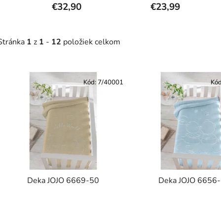
€32,90
€23,99
Stránka
1
z
1
-
12
položiek celkom
V
ý
Kód:
7/40001
Kó
p
s
p
r
o
d
Deka JOJO 6669-50
Deka JOJO 6656
u
k
t