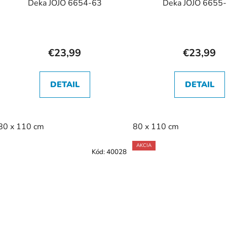
Deka JOJO 6654-63
Deka JOJO 6655
€23,99
€23,99
DETAIL
DETAIL
80 x 110 cm
80 x 110 cm
AKCIA
Kód:
40028