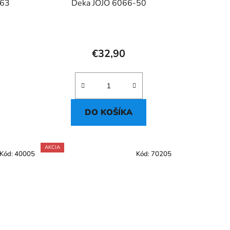
-63
Deka JOJO 6066-50
€32,90
DO KOŠÍKA
AKCIA
Kód:
40005
Kód:
70205