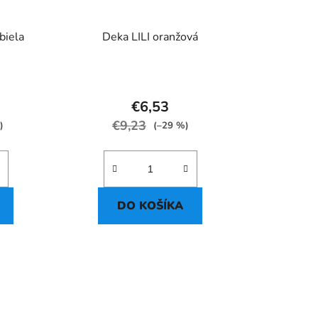
biela
Deka LILI oranžová
€6,53
€9,23
)
(–29 %)
DO KOŠÍKA