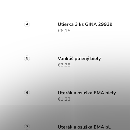
Utierka 3 ks GINA 29939
€6,15
Vankúš plnený biely
€3,38
Uterák a osuška EMA biely
€1,23
Uterák a osuška EMA bl.