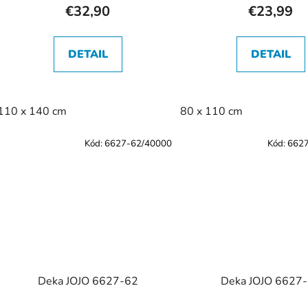
o
€32,90
€23,99
v
DETAIL
DETAIL
110 x 140 cm
80 x 110 cm
Kód:
6627-62/40000
Kód:
662
Deka JOJO 6627-62
Deka JOJO 6627