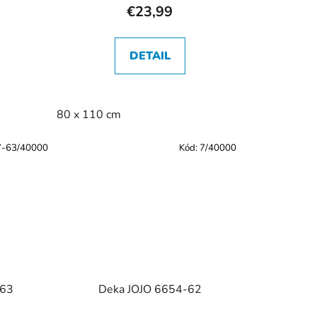
v
€23,99
DETAIL
80 x 110 cm
7-63/40000
Kód:
7/40000
-63
Deka JOJO 6654-62