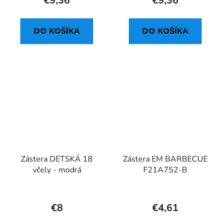
€9,36
€9,36
DO KOŠÍKA
DO KOŠÍKA
Zástera DETSKÁ 18
Zástera EM BARBECUE
včely - modrá
F21A752-B
€8
€4,61