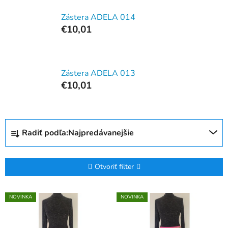
Zástera ADELA 014
€10,01
Zástera ADELA 013
€10,01
R
Radiť podľa:
Najpredávanejšie
a
d
e
Otvoriť filter
n
i
V
NOVINKA
NOVINKA
e
ý
p
p