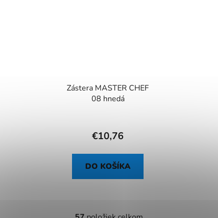
Zástera MASTER CHEF
08 hnedá
€10,76
DO KOŠÍKA
57
položiek celkom