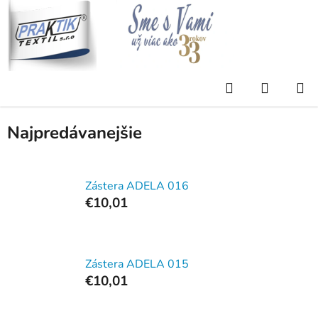
Prejsť
na
obsah
Domov
/
Eshop
/
KUCHYŇA
/
ZÁSTERY
/
ZÁSTERA
Hľadať
NÁKUP
ZÁSTERA
KOŠÍK
Najpredávanejšie
Zástera ADELA 016
€10,01
Zástera ADELA 015
€10,01