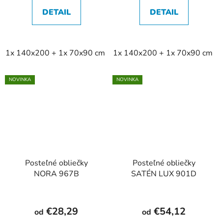
DETAIL
DETAIL
1x 140x200 + 1x 70x90 cm
1x 140x200 + 1x 70x90 cm
2x 140x200 + 2x 70x90 cm
NOVINKA
NOVINKA
Posteľné obliečky
Posteľné obliečky
NORA 967B
SATÉN LUX 901D
€28,29
€54,12
od
od