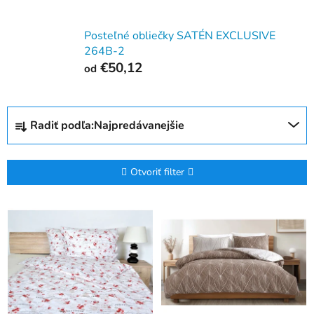
Posteľné obliečky SATÉN EXCLUSIVE
264B-2
€50,12
od
R
Radiť podľa:
Najpredávanejšie
a
d
e
Otvoriť filter
n
i
V
e
ý
p
p
r
i
o
s
d
p