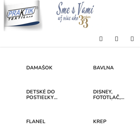
Prejsť
na
obsah
Domov
/
Eshop
/
POSTEĽNÉ OBLIEČKY
Hľadať
NÁKUP
POSTEĽNÉ OBLIEČKY
KOŠÍK
DAMAŠOK
BAVLNA
DETSKÉ DO
DISNEY,
POSTIEĽKY
FOTOTLAČ,
90x130
DETSKÝ
MOTÍV
140x200
FLANEL
KREP