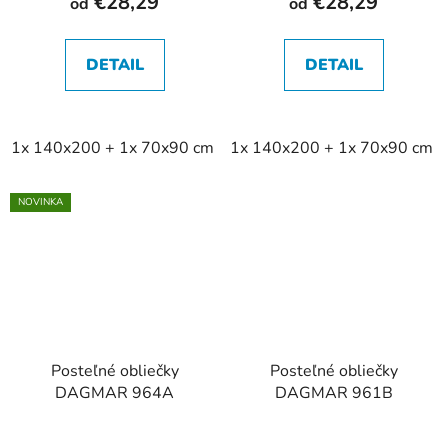
€28,29
€28,29
od
od
DETAIL
DETAIL
1x 140x200 + 1x 70x90 cm
1x 140x200 + 1x 70x90 cm
2x 140x200 + 2x 70x90 cm
NOVINKA
Posteľné obliečky
Posteľné obliečky
DAGMAR 964A
DAGMAR 961B