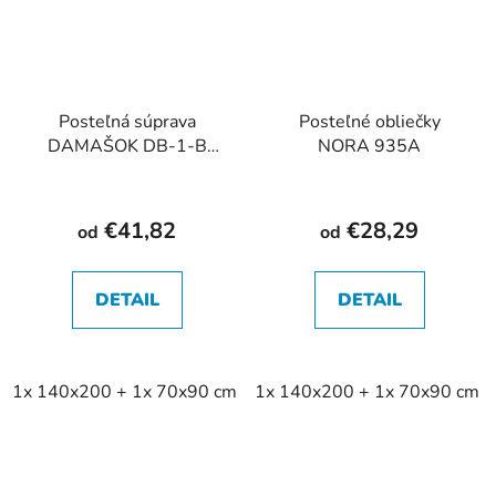
Posteľná súprava
Posteľné obliečky
DAMAŠOK DB-1-B
NORA 935A
2cm
€41,82
€28,29
od
od
DETAIL
DETAIL
1x 140x200 + 1x 70x90 cm
1x 140x200 + 1x 70x90 cm
2x 140x200 + 2x 70x90 cm