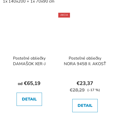
1x 140x200 + 1x 70x90 cm
2x 140x200 + 2x 70x90 cm
AKCIA
Posteľné obliečky
Posteľné obliečky
DAMAŠOK XER-J
NORA 945B II. AKOSŤ
€65,19
€23,37
od
€28,29
(–17 %)
DETAIL
DETAIL