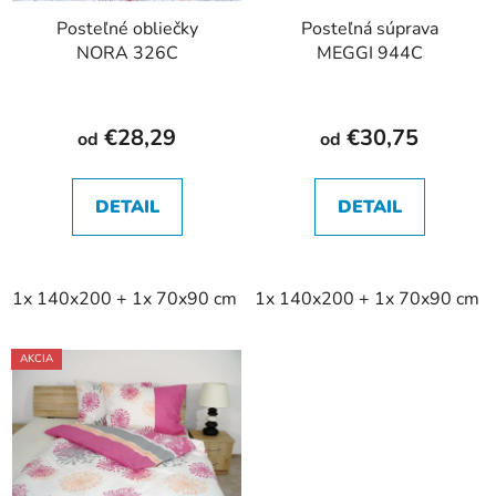
u
r
k
Posteľné obliečky
Posteľná súprava
o
NORA 326C
MEGGI 944C
t
d
o
u
v
k
€28,29
€30,75
od
od
t
o
v
DETAIL
DETAIL
1x 140x200 + 1x 70x90 cm
1x 140x200 + 1x 70x90 cm
2x 140x200 + 2x 70x90 cm
AKCIA