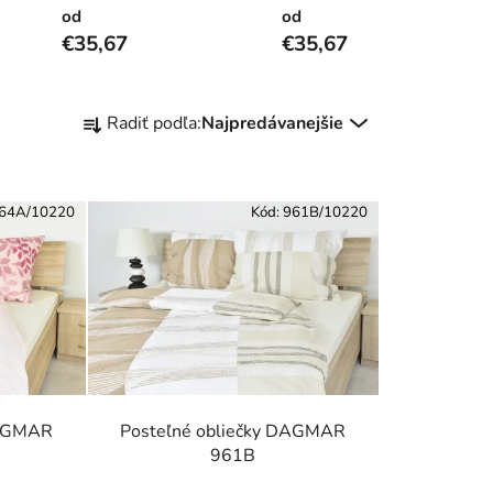
od
od
€35,67
€35,67
R
Radiť podľa:
Najpredávanejšie
a
d
e
64A/10220
Kód:
961B/10220
n
i
e
p
r
o
d
u
DAGMAR
Posteľné obliečky DAGMAR
k
961B
t