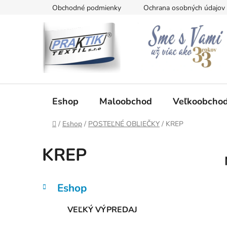
Prejsť
Obchodné podmienky
Ochrana osobných údajov
na
obsah
Eshop
Maloobchod
Veľkoobcho
Domov
/
Eshop
/
POSTEĽNÉ OBLIEČKY
/
KREP
KREP
B
K
Preskočiť
Eshop
a
kategórie
o
t
č
VEĽKÝ VÝPREDAJ
e
n
g