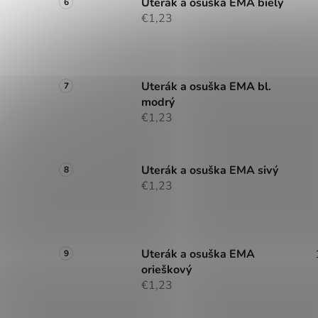
Uterák a osuška EMA biely
€1,23
Uterák a osuška EMA bl.
modrý
€1,23
Uterák a osuška EMA sivý
€1,23
Uterák a osuška EMA
orieškový
€1,23