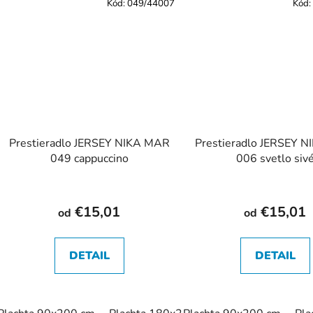
Kód:
049/44007
Kód:
Prestieradlo JERSEY NIKA MAR
Prestieradlo JERSEY 
049 cappuccino
006 svetlo siv
€15,01
€15,01
od
od
DETAIL
DETAIL