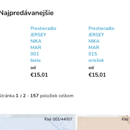
NAPÍNACIE
PLACHTY S
PLACHTY S
GUMIČKOU
Najpredávanejšie
GUMIČKOU
Prestieradlo
Prestieradlo
JERSEY
JERSEY
NIKA
NIKA
MAR
MAR
001
015
biele
oriešok
od
od
€15,01
€15,01
Stránka
1
z
2
-
157
položiek celkom
V
ý
Kód:
001/44007
Kód:
p