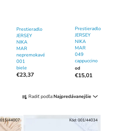
Prestieradlo
Prestieradlo
JERSEY
JERSEY
NIKA
NIKA
MAR
MAR
049
nepremokavé
cappuccino
001
biele
od
€23,37
€15,01
R
Radiť podľa:
Najpredávanejšie
a
d
e
015/44007
Kód:
001/44034
n
i