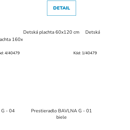
DETAIL
0 cm
Plachta 160x200 cm
Detská plachta 60x120 cm
Plachta 180x200 cm
Detská plachta 70x1
Plachta
lachta 160x200 cm
Plachta 180x200 cm
Plachta 200x22
ód:
4/40479
Kód:
1/40479
 G - 04
Prestieradlo BAVLNA G - 01
biele