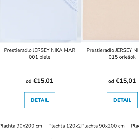
s
p
r
o
d
Prestieradlo JERSEY NIKA MAR
Prestieradlo JERSEY 
u
001 biele
015 oriešok
k
t
o
€15,01
€15,01
od
od
v
DETAIL
DETAIL
Plachta 90x200 cm
Plachta 120x200 cm
Plachta 90x200 cm
Plachta 140x20
Pla