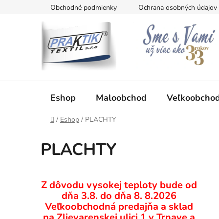
Prejsť
Obchodné podmienky
Ochrana osobných údajov
na
obsah
Eshop
Maloobchod
Veľkoobcho
Domov
/
Eshop
/
PLACHTY
PLACHTY
B
Z dôvodu vysokej teploty bude od
o
dňa 3.8. do dňa 8. 8.2026
č
Veľkoobchodná predajňa a sklad
n
na Zlievarenskej ulici 1 v Trnave a