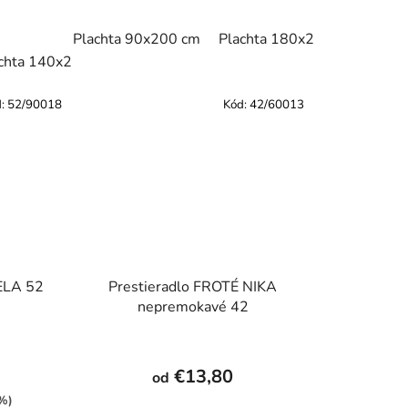
achta 90x200 cm
Plachta 90x200 cm
Plachta 180x200 cm
Plachta 180x200 cm
chta 140x200 cm
Plachta 160x200 cm
Plachta 180x200 
d:
52/90018
Kód:
42/60013
 ELA 52
Prestieradlo FROTÉ NIKA
nepremokavé 42
€13,80
od
 %)