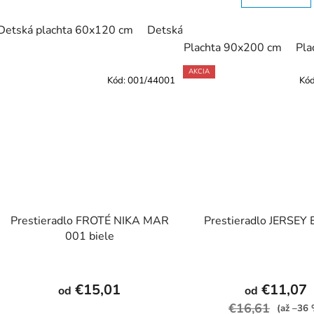
Detská plachta 60x120 cm
Detská plachta 70x140 cm
Pl
Plachta 90x200 cm
Pla
AKCIA
Kód:
001/44001
Kó
Prestieradlo FROTÉ NIKA MAR
Prestieradlo JERSEY
001 biele
€15,01
€11,07
od
od
€16,61
(až –36