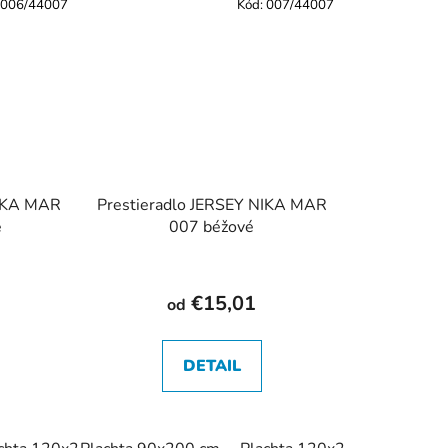
006/44007
Kód:
007/44007
NIKA MAR
Prestieradlo JERSEY NIKA MAR
é
007 béžové
€15,01
od
DETAIL