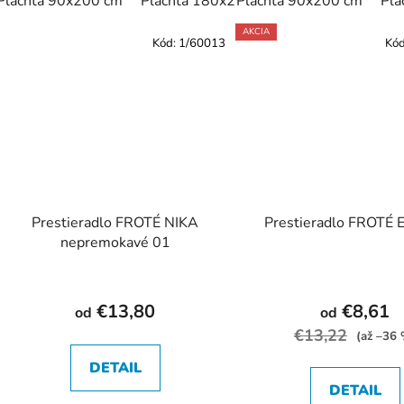
Plachta 90x200 cm
Plachta 180x200 cm
Plachta 90x200 cm
Plachta 200x22
Pla
AKCIA
Kód:
1/60013
Kó
Prestieradlo FROTÉ NIKA
Prestieradlo FROTÉ 
nepremokavé 01
€13,80
€8,61
od
od
€13,22
(až –36
DETAIL
DETAIL