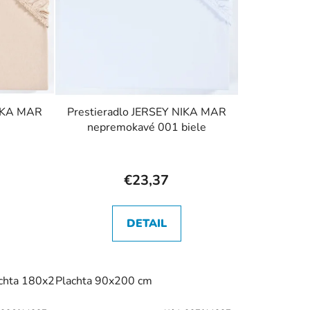
e
p
r
o
d
u
NIKA MAR
Prestieradlo JERSEY NIKA MAR
k
nepremokavé 001 biele
t
o
v
€23,37
DETAIL
0 cm
chta 180x200 cm
Plachta 160x200 cm
Plachta 90x200 cm
Plachta 180x200 cm
Plachta