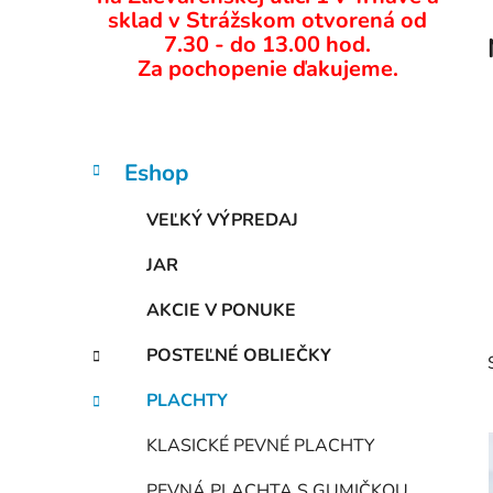
ý
sklad v Strážskom otvorená od
p
7.30 - do 13.00 hod.
Za pochopenie ďakujeme.
a
n
e
l
K
Preskočiť
Eshop
a
kategórie
t
VEĽKÝ VÝPREDAJ
e
g
JAR
ó
r
AKCIE V PONUKE
i
e
POSTEĽNÉ OBLIEČKY
PLACHTY
KLASICKÉ PEVNÉ PLACHTY
PEVNÁ PLACHTA S GUMIČKOU