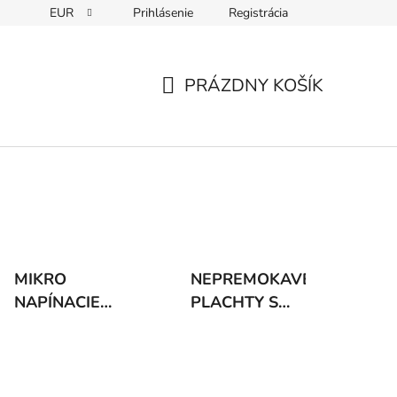
EUR
Prihlásenie
Registrácia
PRÁZDNY KOŠÍK
NÁKUPNÝ
KOŠÍK
MIKRO
NEPREMOKAVÉ
NAPÍNACIE
PLACHTY S
PLACHTY S
GUMIČKOU
GUMIČKOU