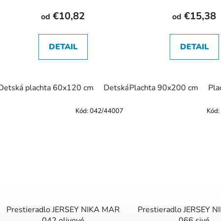
€10,82
€15,38
od
od
DETAIL
DETAIL
Detská plachta 60x120 cm
Detská plachta 70x140 cm
Plachta 90x200 cm
Pla
Pl
Kód:
042/44007
Kód:
Prestieradlo JERSEY NIKA MAR
Prestieradlo JERSEY 
042 olivové
066 sivé