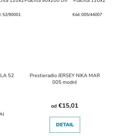
0 cm
chta 120x200 cm
Plachta 90x200 cm
Plachta 140x200 cm
Plachta 120x200 cm
Plachta 160x200 
Plac
d:
52/90001
Kód:
005/44007
ELA 52
Prestieradlo JERSEY NIKA MAR
005 modré
€15,01
od
 %)
DETAIL