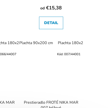
€15,38
od
DETAIL
chta 180x200 cm
achta 90x200 cm
Plachta 90x200 cm
Plachta 120x200 cm
Plachta 180x200 cm
Plachta 140x200 c
066/44007
Kód:
007/44001
NIKA MAR
Prestieradlo FROTÉ NIKA MAR
007 béžové