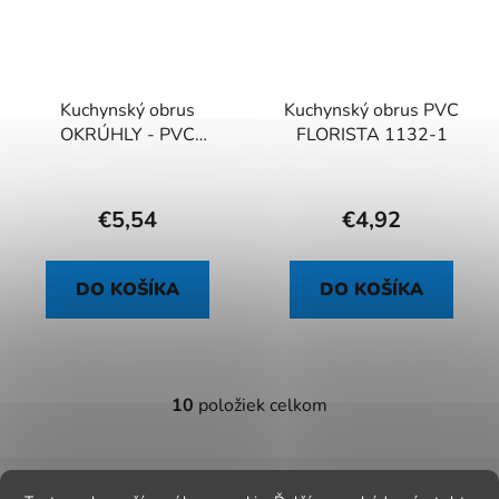
Kuchynský obrus
Kuchynský obrus PVC
OKRÚHLY - PVC
FLORISTA 1132-1
FLORISTA 5006-54
€5,54
€4,92
DO KOŠÍKA
DO KOŠÍKA
10
položiek celkom
O
v
l
Z
á