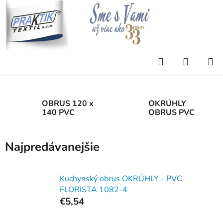
Prejsť
na
obsah
Domov
/
Eshop
/
OBRUSY
/
PVC FLORISTA
Hľadať
NÁKUP
PVC FLORISTA
KOŠÍK
OBRUS 120 x
OKRÚHLY
140 PVC
OBRUS PVC
Najpredávanejšie
Kuchynský obrus OKRÚHLY - PVC
FLORISTA 1082-4
€5,54