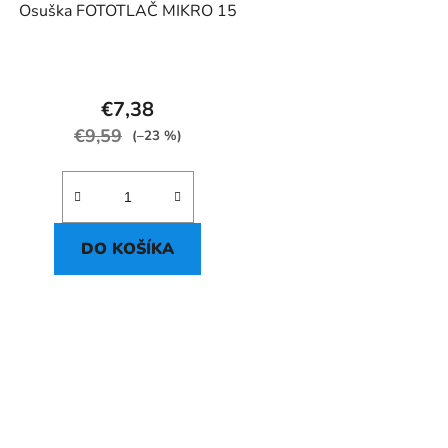
Osuška FOTOTLAČ MIKRO 15
€7,38
€9,59
(–23 %)
DO KOŠÍKA
O
v
l
á
d
a