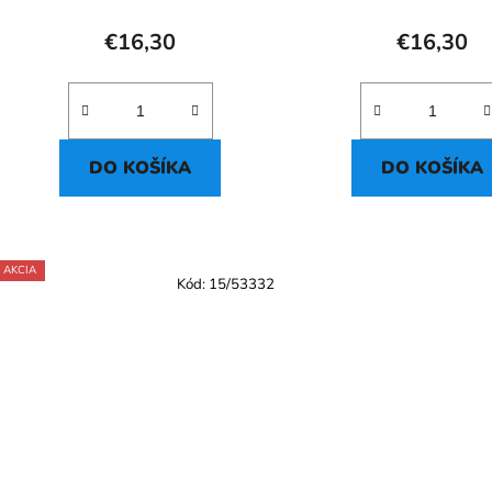
t
o
€16,30
€16,30
v
DO KOŠÍKA
DO KOŠÍKA
AKCIA
Kód:
15/53332