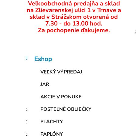
č
Veľkoobchodná predajňa a sklad
n
na Zlievarenskej ulici 1 v Trnave a
ý
sklad v Strážskom otvorená od
p
7.30 - do 13.00 hod.
Za pochopenie ďakujeme.
a
n
e
l
K
Preskočiť
Eshop
a
kategórie
t
VEĽKÝ VÝPREDAJ
i
e
g
JAR
ó
r
AKCIE V PONUKE
i
e
POSTEĽNÉ OBLIEČKY
PLACHTY
PAPLÓNY