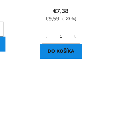
o
v
€7,38
€9,59
(–23 %)
DO KOŠÍKA