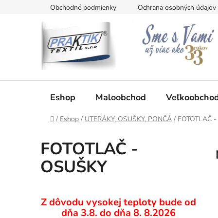
Prejsť
Obchodné podmienky
Ochrana osobných údajov
na
obsah
Eshop
Maloobchod
Veľkoobcho
Domov
/
Eshop
/
UTERÁKY, OSUŠKY, PONČÁ
/
FOTOTLAČ -
FOTOTLAČ -
OSUŠKY
B
Z dôvodu vysokej teploty bude od
o
dňa 3.8. do dňa 8. 8.2026