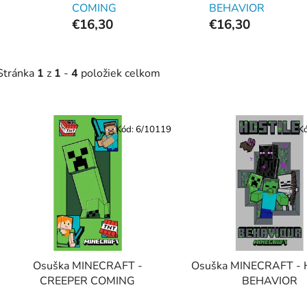
COMING
BEHAVIOR
€16,30
€16,30
Stránka
1
z
1
-
4
položiek celkom
V
ý
Kód:
6/10119
K
p
s
p
r
o
d
Osuška MINECRAFT -
Osuška MINECRAFT - 
u
CREEPER COMING
BEHAVIOR
k