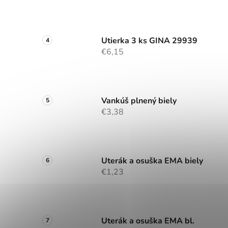
Utierka 3 ks GINA 29939
€6,15
Vankúš plnený biely
€3,38
Uterák a osuška EMA biely
€1,23
Uterák a osuška EMA bl.