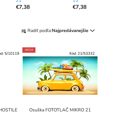
21
15
€7,38
€7,38
R
Radiť podľa:
Najpredávanejšie
a
d
e
AKCIA
ód:
5/10119
Kód:
21/53332
n
i
e
p
r
o
d
u
HOSTILE
Osuška FOTOTLAČ MIKRO 21
k
t