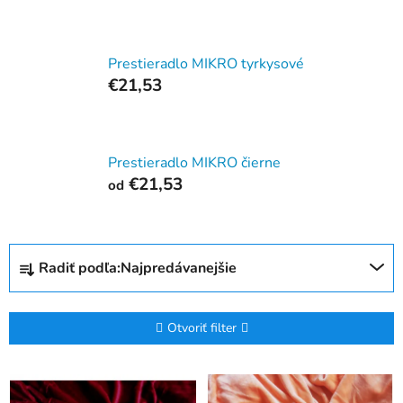
Prestieradlo MIKRO tyrkysové
€21,53
Prestieradlo MIKRO čierne
€21,53
od
R
Radiť podľa:
Najpredávanejšie
a
d
e
Otvoriť filter
n
i
V
e
ý