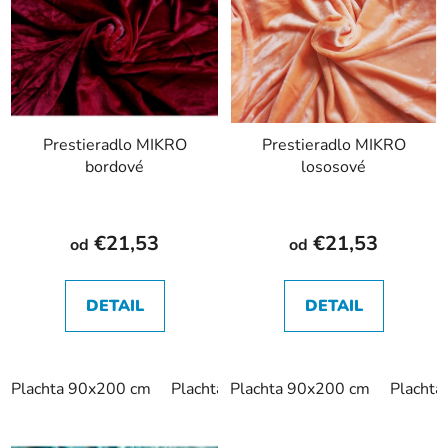
p
p
r
i
o
s
d
p
u
r
k
Prestieradlo MIKRO
Prestieradlo MIKRO
o
bordové
lososové
t
d
o
u
v
k
€21,53
€21,53
od
od
t
o
v
DETAIL
DETAIL
Plachta 90x200 cm
Plachta 180x200 cm
Plachta 90x200 cm
Placht