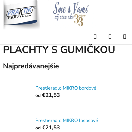
Prejsť
na
obsah
Domov
/
Eshop
/
PLACHTY
/
MIKRO NAPÍNACIE PLACHTY S GUMIČKOU
Hľadať
NÁKUP
MIKRO NAPÍNACIE
KOŠÍK
PLACHTY S GUMIČKOU
Najpredávanejšie
Prestieradlo MIKRO bordové
€21,53
od
Prestieradlo MIKRO lososové
€21,53
od