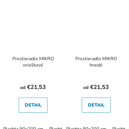
Prestieradlo MIKRO
Prestieradlo MIKRO
orieškové
hnedé
€21,53
€21,53
od
od
DETAIL
DETAIL
Plachta 90x200 cm
Plachta 180x200 cm
Plachta 90x200 cm
Placht