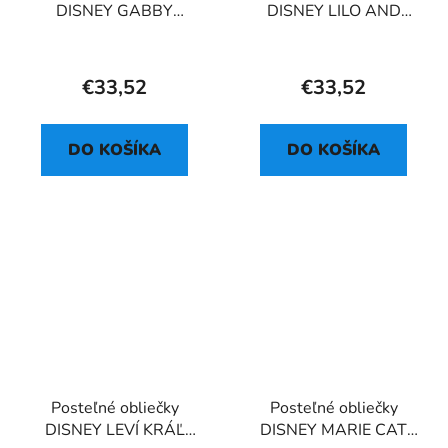
DISNEY GABBY
DISNEY LILO AND
DOLLHOUSE
STITCH OHANA
BALLOON
WHITE
€33,52
€33,52
DO KOŠÍKA
DO KOŠÍKA
Posteľné obliečky
Posteľné obliečky
DISNEY LEVÍ KRÁĽ
DISNEY MARIE CAT