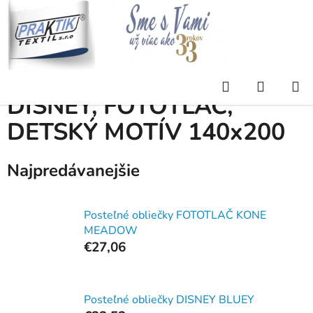
Prejsť
na
obsah
Domov
/
Eshop
/
POSTEĽNÉ OBLIEČKY
/
DISNEY, FOTOTLAČ, DETSKÝ
MOTÍV 140x200
Hľadať
NÁKUP
DISNEY, FOTOTLAČ,
KOŠÍK
DETSKÝ MOTÍV 140x200
Najpredávanejšie
Posteľné obliečky FOTOTLAČ KONE
MEADOW
€27,06
Posteľné obliečky DISNEY BLUEY