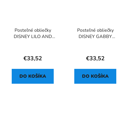
Posteľné obliečky
Posteľné obliečky
DISNEY LILO AND
DISNEY GABBY
STITCH HAWAII
DOLLHOUSE
CONFETTI
€33,52
€33,52
DO KOŠÍKA
DO KOŠÍKA