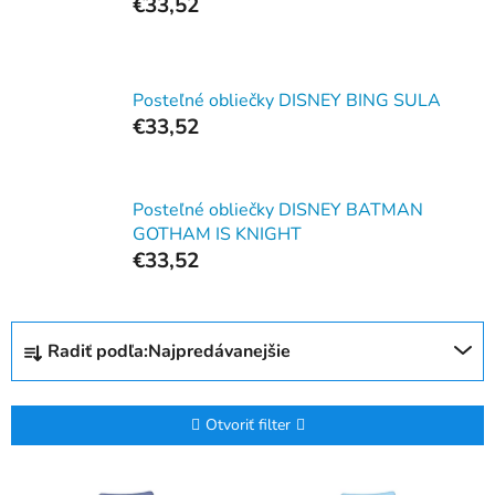
€33,52
Posteľné obliečky DISNEY BING SULA
€33,52
Posteľné obliečky DISNEY BATMAN
GOTHAM IS KNIGHT
€33,52
R
Radiť podľa:
Najpredávanejšie
a
d
e
Otvoriť filter
n
i
V