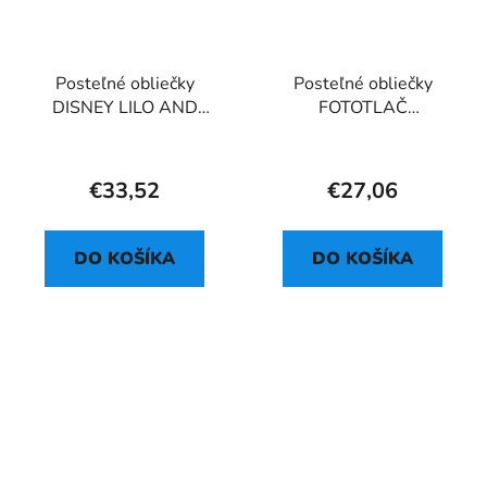
Posteľné obliečky
Posteľné obliečky
DISNEY LILO AND
FOTOTLAČ
STITCH BUDDIES
JEDNOROŽEC -
FLOWERS
€33,52
€27,06
DO KOŠÍKA
DO KOŠÍKA