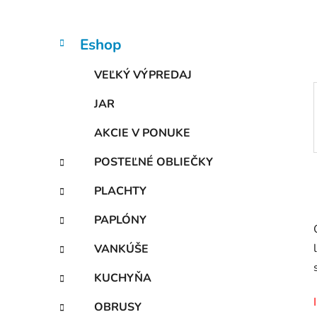
n
e
l
K
Preskočiť
Eshop
a
kategórie
t
VEĽKÝ VÝPREDAJ
e
g
JAR
ó
r
AKCIE V PONUKE
i
e
POSTEĽNÉ OBLIEČKY
PLACHTY
PAPLÓNY
VANKÚŠE
KUCHYŇA
OBRUSY