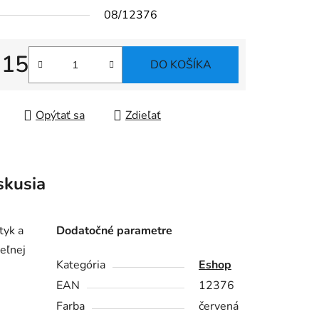
08/12376
,15
DO KOŠÍKA
tková cena:
Opýtať sa
Zdieľať
skusia
tyk a
Dodatočné parametre
eľnej
Kategória
Eshop
EAN
12376
Farba
červená