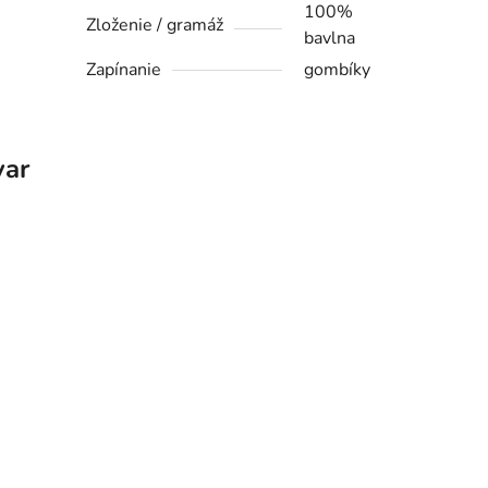
100%
Zloženie / gramáž
bavlna
Zapínanie
gombíky
var