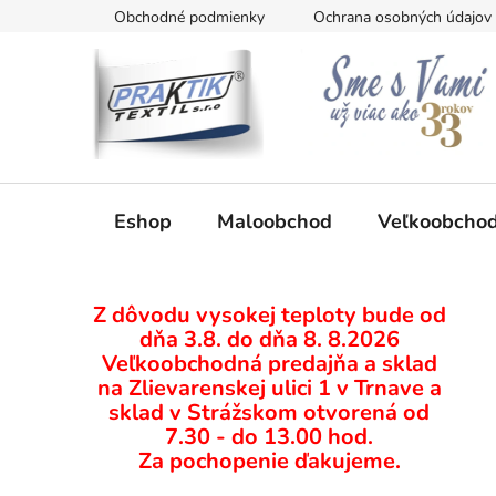
Prejsť
Obchodné podmienky
Ochrana osobných údajov
na
obsah
Eshop
Maloobchod
Veľkoobcho
B
Z dôvodu vysokej teploty bude od
o
dňa 3.8. do dňa 8. 8.2026
č
Veľkoobchodná predajňa a sklad
n
na Zlievarenskej ulici 1 v Trnave a
ý
sklad v Strážskom otvorená od
p
7.30 - do 13.00 hod.
Za pochopenie ďakujeme.
a