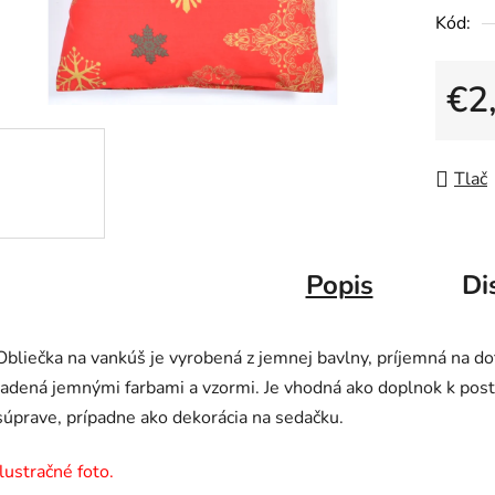
Kód:
€2
Jedno
Tlač
Popis
Di
Obliečka na vankúš je vyrobená z jemnej bavlny, príjemná na do
ladená jemnými farbami a vzormi. Je vhodná ako doplnok k post
súprave, prípadne ako dekorácia na sedačku.
Ilustračné foto.