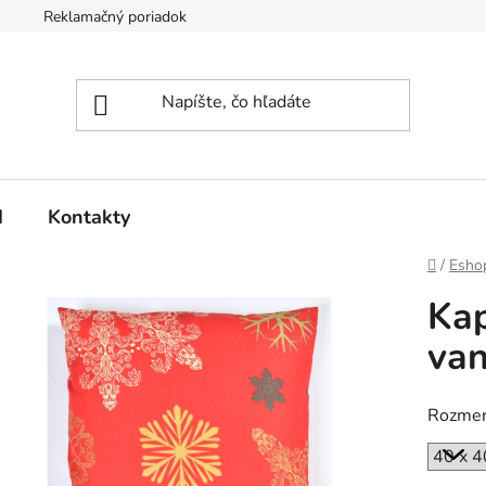
Reklamačný poriadok
d
Kontakty
Domov
/
Esho
Kap
va
Rozme