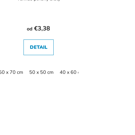
€3,38
od
DETAIL
50 x 70 cm
50 x 50 cm
40 x 60 cm
40 x 50 cm
45 x 