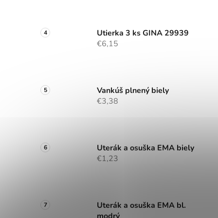
Utierka 3 ks GINA 29939
€6,15
Vankúš plnený biely
€3,38
Uterák a osuška EMA biely
€1,23
Uterák a osuška EMA bl.
modrý