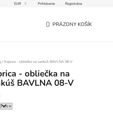
EUR
Prihlásenie
Registrácia
PRÁZDNY KOŠÍK
NÁKUPNÝ
KOŠÍK
p
/
Kaprica - obliečka na vankúš BAVLNA 08-V
rica - obliečka na
nkúš BAVLNA 08-V
r