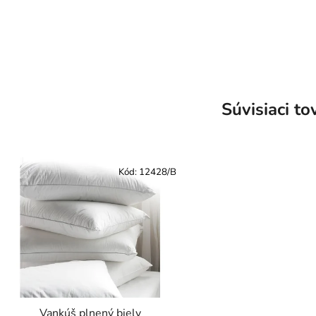
Súvisiaci to
Kód:
12428/B
Vankúš plnený biely