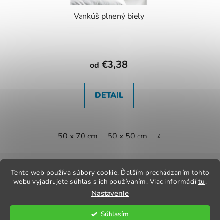
Vankúš plnený biely
€3,38
od
DETAIL
50 x 70 cm
50 x 50 cm
40 x 60 cm
40 
Z
á
Tento web používa súbory cookie. Ďalším prechádzaním tohto
Kontakt
Obchodné podmienky
Odstúpenie od zmluvy
p
webu vyjadrujete súhlas s ich používaním. Viac informácií
tu
.
Reklamačný poriadok
Obchodné podmienky
Nastavenie
ä
t
Súhlasím