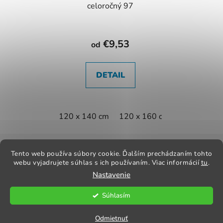
celoročný 97
€9,53
od
DETAIL
120 x 140 cm
120 x 160 cm
140 x 160 
Z
á
Tento web používa súbory cookie. Ďalším prechádzaním tohto
Kontakt
Obchodné podmienky
Odstúpenie od zmluvy
webu vyjadrujete súhlas s ich používaním. Viac informácií
tu
.
p
Reklamačný poriadok
Obchodné podmienky
Nastavenie
ä
t
Súhlasím
i
Vytvoril Shoptet
e
Copyright 2026
Praktik Textil
. Všetky práva vyhradené.
Odmietnuť