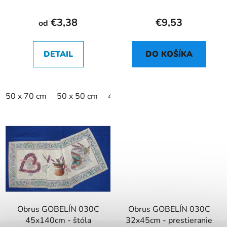
€3,38
€9,53
od
DETAIL
DO KOŠÍKA
50 x 70 cm
50 x 50 cm
40 x 60 cm
40 x 50 cm
45 x
Obrus GOBELÍN 030C
Obrus GOBELÍN 030C
45x140cm - štóla
32x45cm - prestieranie