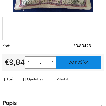
Kód:
30/80473
€9,84
DO KOŠÍKA
Jednotková cena:
Tlač
Opýtať sa
Zdieľať
Popis