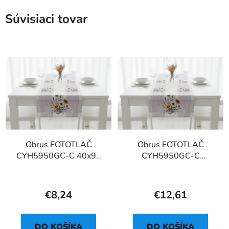
Súvisiaci tovar
Obrus FOTOTLAČ
Obrus FOTOTLAČ
CYH5950GC-C 40x90
CYH5950GC-C
cm
40x140 cm - štóla
€8,24
€12,61
DO KOŠÍKA
DO KOŠÍKA