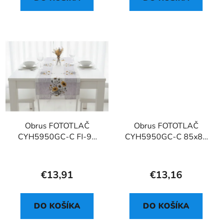
Obrus FOTOTLAČ
Obrus FOTOTLAČ
CYH5950GC-C FI-90
CYH5950GC-C 85x85
cm - okrúhly
cm
€13,91
€13,16
DO KOŠÍKA
DO KOŠÍKA