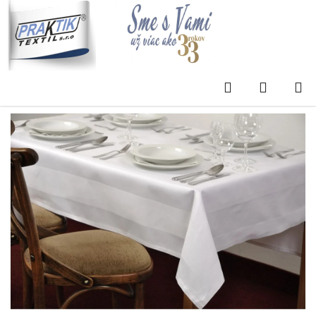
Prejsť
na
obsah
Domov
/
Eshop
/
Obrus KANTA - celoročný
Obrus KANTA - celoročný
Hľadať
NÁKUP
KOŠÍK