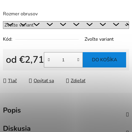
Rozmer obrusov
Kód:
Zvoľte variant
od
€2,71
DO KOŠÍKA
Jednotková cena:
Tlač
Opýtať sa
Zdieľať
Popis
Diskusia