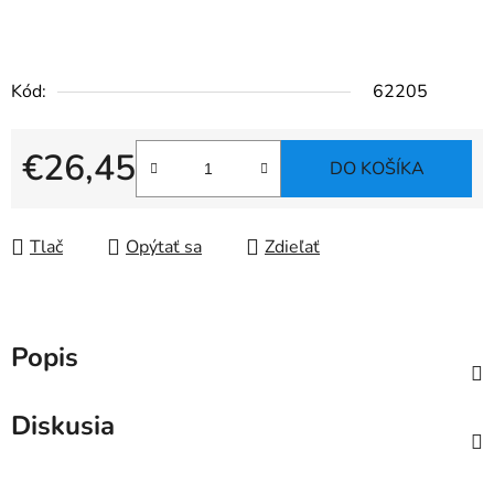
Kód:
62205
€26,45
DO KOŠÍKA
Jednotková cena:
Tlač
Opýtať sa
Zdieľať
Popis
Diskusia