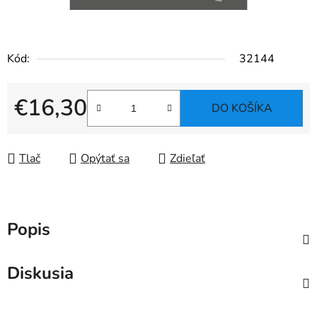
Kód:
32144
€16,30
DO KOŠÍKA
Jednotková cena:
Tlač
Opýtať sa
Zdieľať
Popis
Diskusia