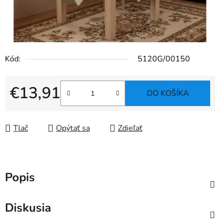
Kód:
5120G/00150
€13,91
DO KOŠÍKA
Jednotková cena:
Tlač
Opýtať sa
Zdieľať
Popis
Diskusia