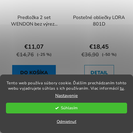
Predložka 2 set
Posteľné obliečky LORA
WENDON bez výrezu
801D
tm. zelená
€11,07
€18,45
€14,76
€36,90
(–25 %)
(–50 %)
DO KOŠÍKA
DETAIL
Tento web používa súbory cookie. Ďalším prechádzaním tohto
webu vyjadrujete súhlas s ich používaním. Viac informácií
tu
.
Nastavenie
1x 140x220 + 1x 70x90 cm
Súhlasím
AKCIA
AKCIA
Odmietnuť