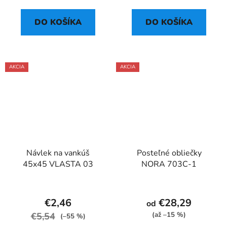
DO KOŠÍKA
DO KOŠÍKA
AKCIA
AKCIA
Návlek na vankúš
Posteľné obliečky
45x45 VLASTA 03
NORA 703C-1
€2,46
€28,29
od
€5,54
(až –15 %)
(–55 %)