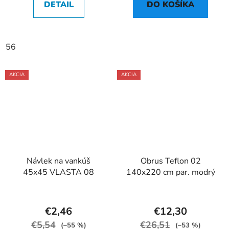
DETAIL
DO KOŠÍKA
56
AKCIA
AKCIA
Návlek na vankúš
Obrus Teflon 02
45x45 VLASTA 08
140x220 cm par. modrý
€2,46
€12,30
€5,54
€26,51
(–55 %)
(–53 %)