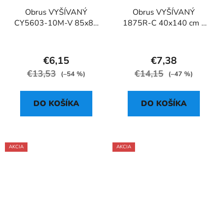
Obrus VYŠÍVANÝ
Obrus VYŠÍVANÝ
CY5603-10M-V 85x85
1875R-C 40x140 cm -
cm
štóla
€6,15
€7,38
€13,53
€14,15
(–54 %)
(–47 %)
DO KOŠÍKA
DO KOŠÍKA
AKCIA
AKCIA