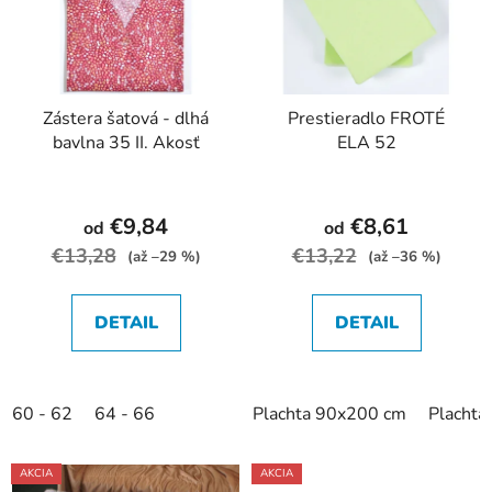
r
i
o
s
d
p
u
r
k
Zástera šatová - dlhá
Prestieradlo FROTÉ
o
bavlna 35 II. Akosť
ELA 52
t
d
o
u
v
k
€9,84
€8,61
od
od
t
€13,28
€13,22
(až –29 %)
(až –36 %)
o
v
DETAIL
DETAIL
60 - 62
64 - 66
Plachta 90x200 cm
Placht
AKCIA
AKCIA