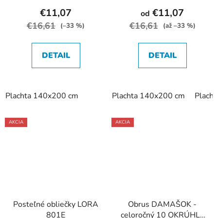
€11,07
€11,07
od
€16,61
€16,61
(–33 %)
(až –33 %)
DETAIL
DETAIL
Plachta 140x200 cm
Plachta 140x200 cm
Plach
AKCIA
AKCIA
Posteľné obliečky LORA
Obrus DAMAŠOK -
801E
celoročný 10 OKRÚHLY