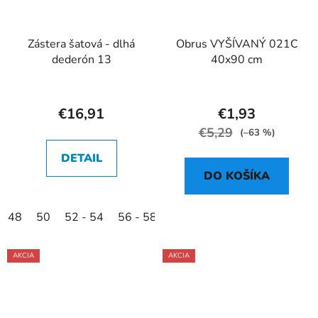
Zástera šatová - dlhá
Obrus VYŠÍVANÝ 021C
dederón 13
40x90 cm
€16,91
€1,93
€5,29
(–63 %)
DETAIL
DO KOŠÍKA
48
50
52 - 54
56 - 58
AKCIA
AKCIA