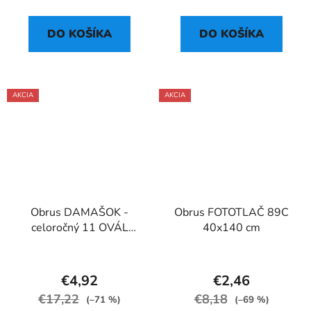
DO KOŠÍKA
DO KOŠÍKA
AKCIA
AKCIA
Obrus DAMAŠOK -
Obrus FOTOTLAČ 89C
celoročný 11 OVÁL
40x140 cm
160x220 biely II.Akosť
€4,92
€2,46
€17,22
€8,18
(–71 %)
(–69 %)