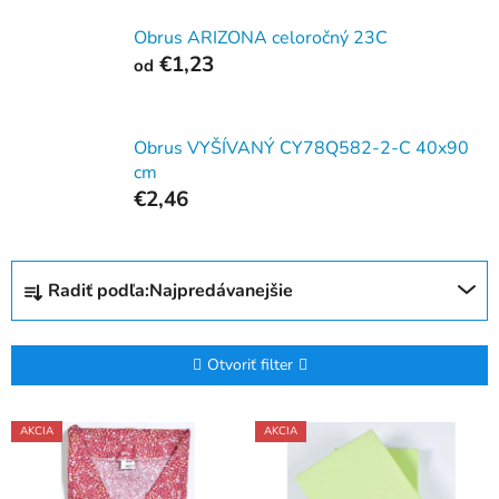
Obrus ARIZONA celoročný 23C
€1,23
od
Obrus VYŠÍVANÝ CY78Q582-2-C 40x90
cm
€2,46
R
Radiť podľa:
Najpredávanejšie
a
d
e
Otvoriť filter
n
i
V
AKCIA
AKCIA
e
ý
p
p