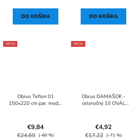
DO KOŠÍKA
DO KOŠÍKA
AKCIA
AKCIA
Obrus Teflon 01
Obrus DAMAŠOK -
150x220 cm par. modrý
celoročný 10 OVÁL
ovál
160x220 biely II.Akosť
€9,84
€4,92
€24,60
€17,22
(–60 %)
(–71 %)