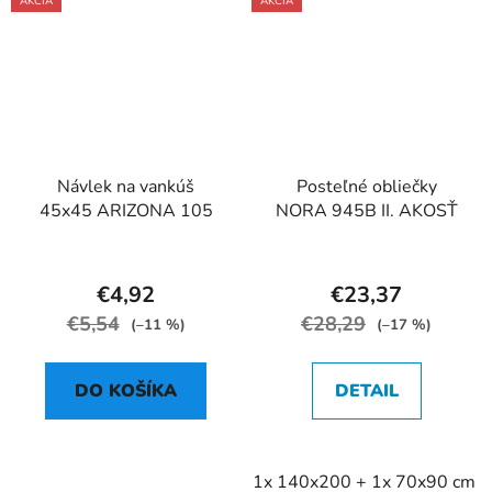
AKCIA
AKCIA
Návlek na vankúš
Posteľné obliečky
45x45 ARIZONA 105
NORA 945B II. AKOSŤ
€4,92
€23,37
€5,54
€28,29
(–11 %)
(–17 %)
DO KOŠÍKA
DETAIL
1x 140x200 + 1x 70x90 cm