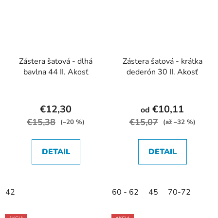
Zástera šatová - dlhá
Zástera šatová - krátka
bavlna 44 II. Akosť
dederón 30 II. Akosť
€12,30
€10,11
od
€15,38
€15,07
(–20 %)
(až –32 %)
DETAIL
DETAIL
42
60 - 62
45
70-72