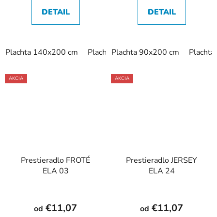
DETAIL
DETAIL
Plachta 140x200 cm
Plachta 160x200 cm
Plachta 90x200 cm
Plachta 180
Placht
AKCIA
AKCIA
Prestieradlo FROTÉ
Prestieradlo JERSEY
ELA 03
ELA 24
€11,07
€11,07
od
od