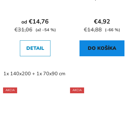
FI 160 biely II. Akosť
€14,76
€4,92
od
€31,06
€14,88
(až –54 %)
(–66 %)
DETAIL
DO KOŠÍKA
1x 140x200 + 1x 70x90 cm
2x 140x200 + 2x 70x90 cm
AKCIA
AKCIA