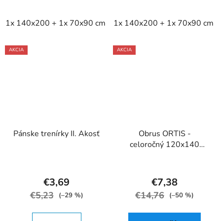
1x 140x200 + 1x 70x90 cm
1x 140x200 + 1x 70x90 cm
AKCIA
AKCIA
Pánske trenírky II. Akosť
Obrus ORTIS -
celoročný 120x140
kocka bl. modrý
€3,69
€7,38
€5,23
€14,76
(–29 %)
(–50 %)