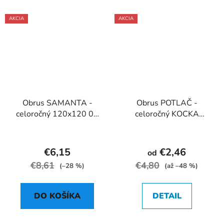
AKCIA
AKCIA
Obrus SAMANTA -
Obrus POTLAČ -
celoročný 120x120 01
celoročný KOCKA
ružová
85x85 hnedý
€6,15
€2,46
od
€8,61
€4,80
(–28 %)
(až –48 %)
DO KOŠÍKA
DETAIL