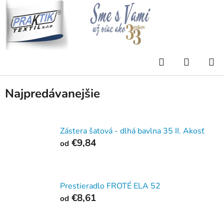
Prejsť
na
obsah
Domov
/
Eshop
/
AKCIE V PONUKE
Hľadať
NÁKUP
AKCIE V PONUKE
KOŠÍK
Najpredávanejšie
Zástera šatová - dlhá bavlna 35 II. Akosť
€9,84
od
Prestieradlo FROTÉ ELA 52
€8,61
od