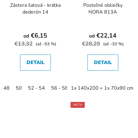
Zástera šatová - krátka
Posteľné obliečky
dederón 14
NORA 813A
€6,15
€22,14
od
od
€13,32
€28,29
(až –53 %)
(až –33 %)
DETAIL
DETAIL
48
50
52 - 54
56 - 58
1x 140x200 + 1x 70x90 cm
60 - 62
64 - 66
AKCIA