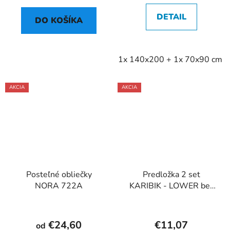
DETAIL
DO KOŠÍKA
1x 140x200 + 1x 70x90 cm
AKCIA
AKCIA
Posteľné obliečky
Predložka 2 set
NORA 722A
KARIBIK - LOWER bez
výrezu sivá
€24,60
€11,07
od