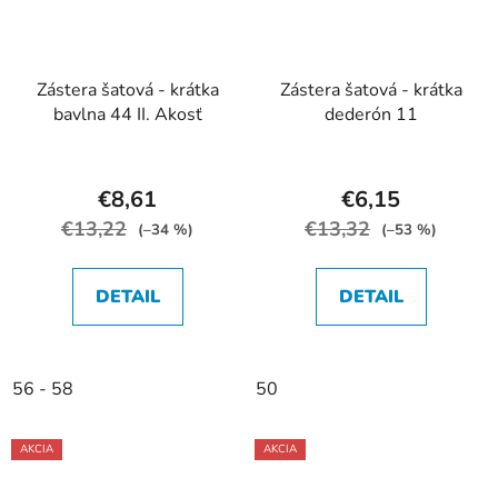
Zástera šatová - krátka
Zástera šatová - krátka
bavlna 44 II. Akosť
dederón 11
€8,61
€6,15
€13,22
€13,32
(–34 %)
(–53 %)
DETAIL
DETAIL
56 - 58
50
AKCIA
AKCIA