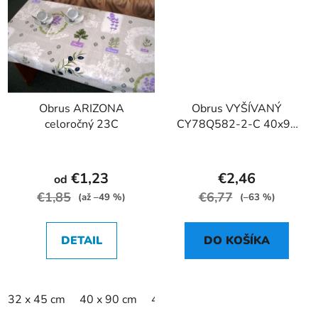
Obrus ARIZONA
Obrus VYŠÍVANÝ
celoročný 23C
CY78Q582-2-C 40x90
cm
€1,23
€2,46
od
€1,85
€6,77
(až –49 %)
(–63 %)
DETAIL
DO KOŠÍKA
32 x 45 cm
40 x 90 cm
40 x 140 cm
120 x 140 cm