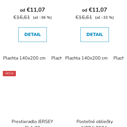
€11,07
€11,07
od
od
€16,61
€16,61
(až –36 %)
(až –33 %)
DETAIL
DETAIL
Plachta 140x200 cm
Plachta 160x200 cm
Plachta 140x200 cm
Plachta 200
Plach
AKCIA
Prestieradlo JERSEY
Posteľné obliečky