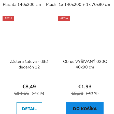
Plachta 140x200 cm
Plachta 160x200 cm
1x 140x200 + 1x 70x90 cm
Plachta 180
AKCIA
AKCIA
Zástera šatová - dlhá
Obrus VYŠÍVANÝ 020C
dederón 12
40x90 cm
€8,49
€1,93
€14,66
€5,29
(–42 %)
(–63 %)
DETAIL
DO KOŠÍKA