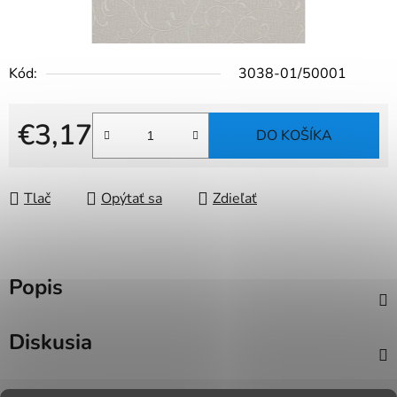
Kód:
3038-01/50001
€3,17
DO KOŠÍKA
Jednotková cena:
Tlač
Opýtať sa
Zdieľať
Popis
Diskusia
Z