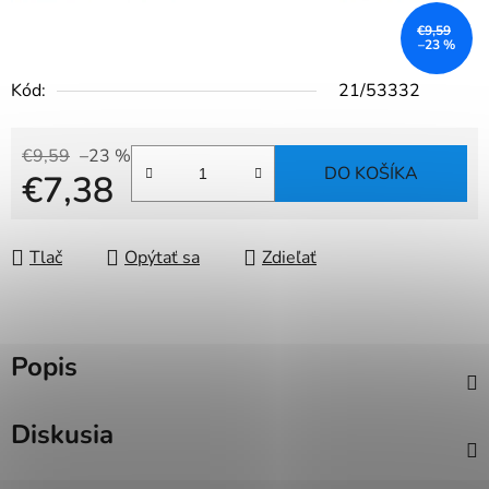
€9,59
–23 %
Kód:
21/53332
€9,59
–23 %
DO KOŠÍKA
€7,38
Jednotková cena:
Tlač
Opýtať sa
Zdieľať
Popis
Diskusia