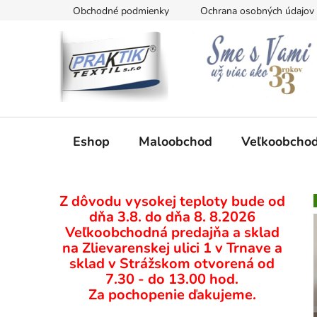
Prejsť
Obchodné podmienky
Ochrana osobných údajov
na
obsah
Eshop
Maloobchod
Veľkoobcho
B
Z dôvodu vysokej teploty bude od
o
dňa 3.8. do dňa 8. 8.2026
č
Veľkoobchodná predajňa a sklad
n
na Zlievarenskej ulici 1 v Trnave a
ý
sklad v Strážskom otvorená od
p
7.30 - do 13.00 hod.
Za pochopenie ďakujeme.
a