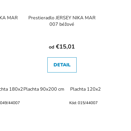
NIKA MAR
Prestieradlo JERSEY NIKA MAR
007 béžové
€15,01
od
DETAIL
0 cm
chta 180x200 cm
Plachta 160x200 cm
Plachta 90x200 cm
Plachta 180x200 cm
Plachta 120x200 cm
Plachta
Plac
049/44007
Kód:
015/44007