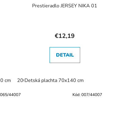
Prestieradlo JERSEY NIKA 01
€12,19
DETAIL
20 cm
200 x 220 cm
Detská plachta 70x140 cm
065/44007
Kód:
007/44007