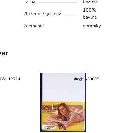
Farba
béžová
100%
Zloženie / gramáž
bavlna
Zapínanie
gombíky
var
Kód:
12714
Kód:
1/60005