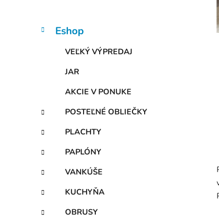
n
e
l
K
Preskočiť
Eshop
a
kategórie
t
VEĽKÝ VÝPREDAJ
e
g
JAR
ó
r
AKCIE V PONUKE
i
e
POSTEĽNÉ OBLIEČKY
PLACHTY
PAPLÓNY
VANKÚŠE
KUCHYŇA
OBRUSY