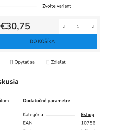
Zvoľte variant
d
€30,75
tková cena:
DO KOŠÍKA
Opýtať sa
Zdieľať
skusia
iálom
Dodatočné parametre
.
Kategória
Eshop
EAN
10756