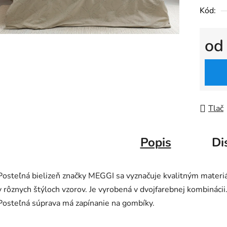
Kód:
o
Jedno
Tlač
Popis
Di
Posteľná bielizeň značky MEGGI sa vyznačuje kvalitným mater
v rôznych štýloch vzorov. Je vyrobená v dvojfarebnej kombinácii
Posteľná súprava má zapínanie na gombíky.