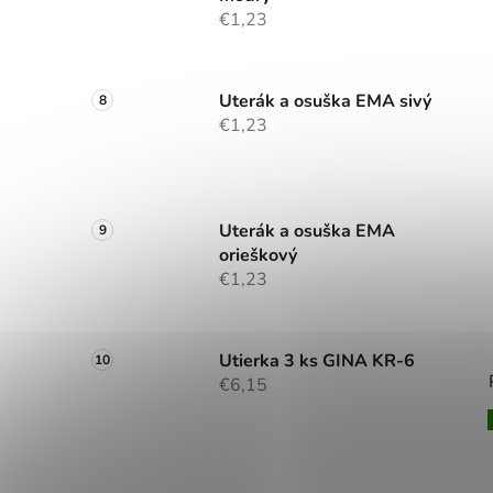
€1,23
Uterák a osuška EMA sivý
€1,23
Uterák a osuška EMA
orieškový
€1,23
Utierka 3 ks GINA KR-6
€6,15