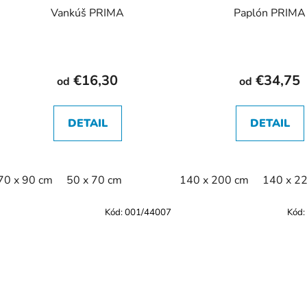
Vankúš PRIMA
Paplón PRIMA
€16,30
€34,75
od
od
DETAIL
DETAIL
70 x 90 cm
50 x 70 cm
140 x 200 cm
140 x 2
Kód:
001/44007
Kód: