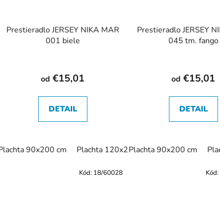
Prestieradlo JERSEY NIKA MAR
Prestieradlo JERSEY 
001 biele
045 tm. fango
€15,01
€15,01
od
od
DETAIL
DETAIL
Plachta 90x200 cm
Plachta 120x200 cm
Plachta 90x200 cm
Plachta 140x20
Pla
Kód:
18/60028
Kód: