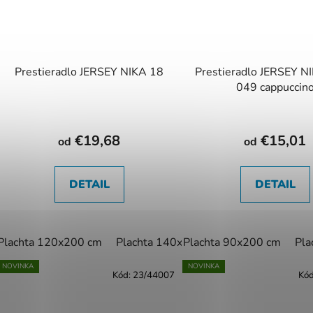
Prestieradlo JERSEY NIKA 18
Prestieradlo JERSEY 
049 cappuccin
€19,68
€15,01
od
od
DETAIL
DETAIL
Plachta 120x200 cm
Plachta 140x200 cm
Plachta 90x200 cm
Plachta 160x2
Pla
NOVINKA
NOVINKA
Kód:
23/44007
Kó