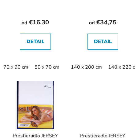
€16,30
€34,75
od
od
DETAIL
DETAIL
70 x 90 cm
50 x 70 cm
140 x 200 cm
140 x 220 c
Prestieradlo JERSEY
Prestieradlo JERSEY