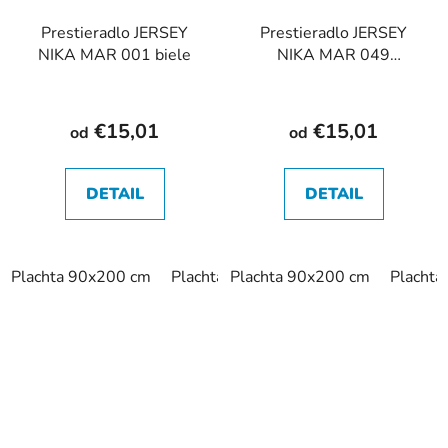
Prestieradlo JERSEY
Prestieradlo JERSEY
NIKA MAR 001 biele
NIKA MAR 049
cappuccino
€15,01
€15,01
od
od
DETAIL
DETAIL
Plachta 90x200 cm
Plachta 120x200 cm
Plachta 90x200 cm
Plachta 140x
Placht