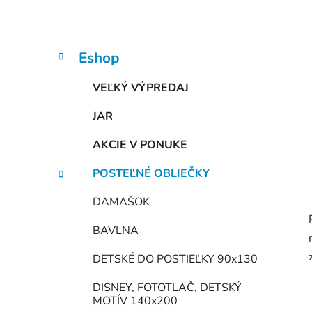
n
e
l
K
Preskočiť
Eshop
a
kategórie
t
VEĽKÝ VÝPREDAJ
e
g
JAR
ó
r
AKCIE V PONUKE
i
e
POSTEĽNÉ OBLIEČKY
DAMAŠOK
BAVLNA
DETSKÉ DO POSTIEĽKY 90x130
DISNEY, FOTOTLAČ, DETSKÝ
MOTÍV 140x200