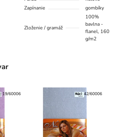
Zapínanie
gombíky
100%
bavlna -
Zloženie / gramáž
flanel, 160
g/m2
var
d:
19/60006
Kód:
42/60006