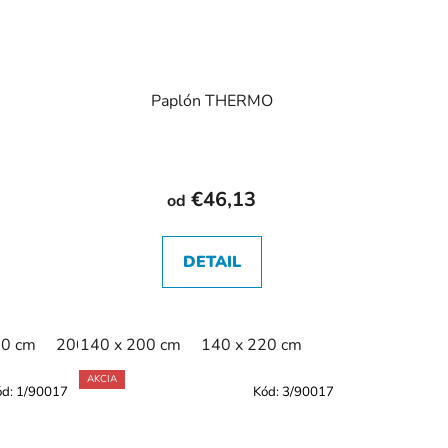
Paplón THERMO
€46,13
od
DETAIL
20 cm
200 x 220 cm
140 x 200 cm
140 x 220 cm
AKCIA
ód:
1/90017
Kód:
3/90017