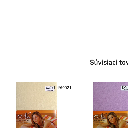
Súvisiaci to
Kód:
4/60021
Kó