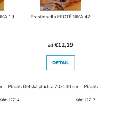
NIKA 19
Prestieradlo FROTÉ NIKA 42
€12,19
od
DETAIL
m
achta 90x200 cm
Plachta 90x200 cm
Detská plachta 70x140 cm
Plachta 120x200 cm
Plachta 120x200 cm
Plachta 160x200 cm
Plachta 140x200 c
Plachta 14
Kód:
12714
Kód:
12717