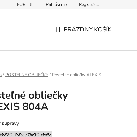
EUR
Prihlásenie
Registrácia
PRÁZDNY KOŠÍK
NÁKUPNÝ
KOŠÍK
p
/
POSTEĽNÉ OBLIEČKY
/
Posteľné obliečky ALEXIS
teľné obliečky
EXIS 804A
 súpravy