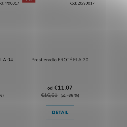
ód:
4/90017
Kód:
20/90017
ELA 04
Prestieradlo FROTÉ ELA 20
€11,07
od
€16,61
 %)
(až –36 %)
DETAIL