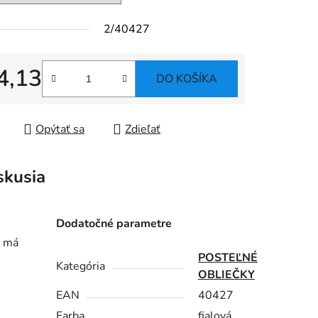
2/40427
4,13
DO KOŠÍKA
tková cena:
Opýtať sa
Zdieľať
skusia
Dodatočné parametre
a má
POSTEĽNÉ
Kategória
OBLIEČKY
EAN
40427
Farba
fialová