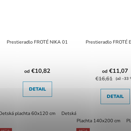
Prestieradlo FROTÉ NIKA 01
Prestieradlo FROTÉ 
€10,82
€11,07
od
od
€16,61
(až –33
DETAIL
DETAIL
Detská plachta 60x120 cm
Detská plachta 70x140 cm
Pl
Plachta 140x200 cm
P
AKCIA
AKCIA