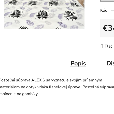
Kód:
€3
Jedno
Tlač
Popis
Di
Posteľná súprava ALEXIS sa vyznačuje svojim príjemným
materiálom na dotyk vďaka flanelovej úprave. Posteľná súprav
zapínanie na gombíky.