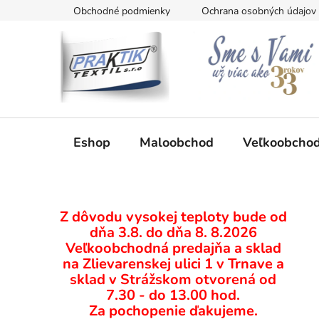
Prejsť
Obchodné podmienky
Ochrana osobných údajov
na
obsah
Eshop
Maloobchod
Veľkoobcho
B
Z dôvodu vysokej teploty bude od
o
dňa 3.8. do dňa 8. 8.2026
č
Veľkoobchodná predajňa a sklad
n
na Zlievarenskej ulici 1 v Trnave a
ý
sklad v Strážskom otvorená od
p
7.30 - do 13.00 hod.
Za pochopenie ďakujeme.
a