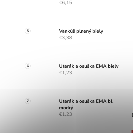
€6,15
Vankúš plnený biely
€3,38
Uterák a osuška EMA biely
€1,23
Uterák a osuška EMA bl.
modrý
€1,23