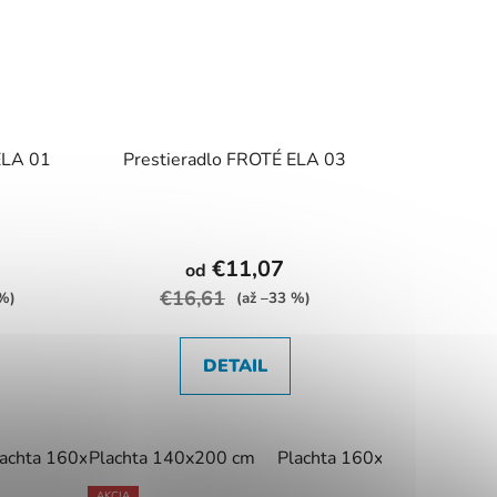
ELA 01
Prestieradlo FROTÉ ELA 03
€11,07
od
€16,61
 %)
(až –33 %)
DETAIL
achta 120x200 cm
Plachta 140x200 cm
Plachta 160x200
lachta 160x200 cm
Plachta 140x200 cm
Plachta 160x200 cm
AKCIA