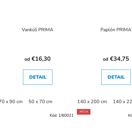
Vankúš PRIMA
Paplón PRIMA
€16,30
€34,75
od
od
DETAIL
DETAIL
70 x 90 cm
50 x 70 cm
140 x 200 cm
140 x 2
AKCIA
Kód:
1/60021
K