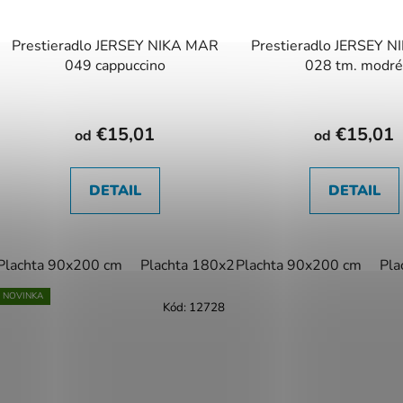
Prestieradlo JERSEY NIKA MAR
Prestieradlo JERSEY 
049 cappuccino
028 tm. modr
€15,01
€15,01
od
od
DETAIL
DETAIL
Plachta 90x200 cm
Plachta 180x200 cm
Plachta 90x200 cm
Plachta 200x22
Pla
NOVINKA
Kód:
12728