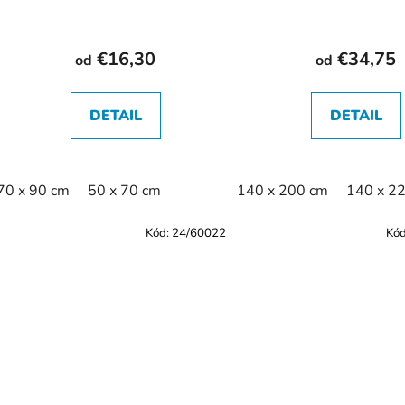
€16,30
€34,75
od
od
DETAIL
DETAIL
70 x 90 cm
50 x 70 cm
140 x 200 cm
140 x 2
Kód:
24/60022
Kó