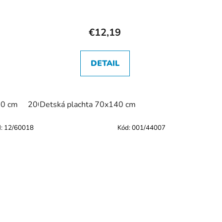
€12,19
DETAIL
20 cm
200 x 220 cm
Detská plachta 70x140 cm
d:
12/60018
Kód:
001/44007