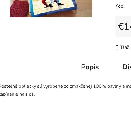
Kód:
€1
Jedno
Tlač
Popis
Di
Posteľné obliečky sú vyrobené zo zmäkčenej 100% bavlny a m
zapínanie na zips.