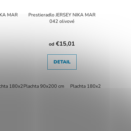
NIKA MAR
Prestieradlo JERSEY NIKA MAR
é
042 olivové
€15,01
od
DETAIL
0 cm
chta 180x200 cm
Plachta 90x200 cm
Plachta 180x200 cm