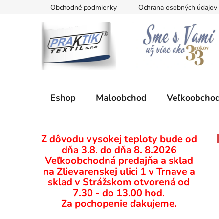
Prejsť
Obchodné podmienky
Ochrana osobných údajov
na
obsah
Eshop
Maloobchod
Veľkoobcho
B
Z dôvodu vysokej teploty bude od
o
dňa 3.8. do dňa 8. 8.2026
č
Veľkoobchodná predajňa a sklad
n
na Zlievarenskej ulici 1 v Trnave a
ý
sklad v Strážskom otvorená od
p
7.30 - do 13.00 hod.
Za pochopenie ďakujeme.
a