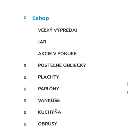
n
e
l
K
Preskočiť
Eshop
a
kategórie
t
VEĽKÝ VÝPREDAJ
e
g
JAR
ó
r
AKCIE V PONUKE
i
e
POSTEĽNÉ OBLIEČKY
PLACHTY
PAPLÓNY
VANKÚŠE
KUCHYŇA
OBRUSY