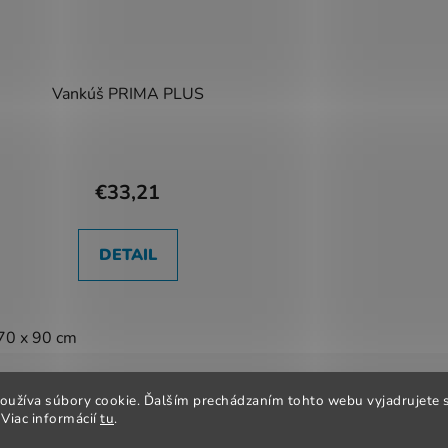
Vankúš PRIMA PLUS
€33,21
DETAIL
70 x 90 cm
oužíva súbory cookie. Ďalším prechádzaním tohto webu vyjadrujete s
 podmienky
Odstúpenie od zmluvy
Reklamačný poriadok
Ob
Viac informácií
tu
.