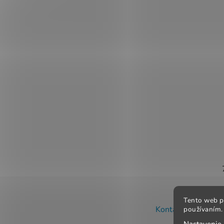
Z
Tento web p
á
Kontakt
Obchodné
používaním. 
p