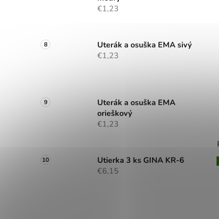
€1,23
Uterák a osuška EMA sivý
€1,23
Uterák a osuška EMA
orieškový
€1,23
Utierka 3 ks GINA KR-6
€6,15