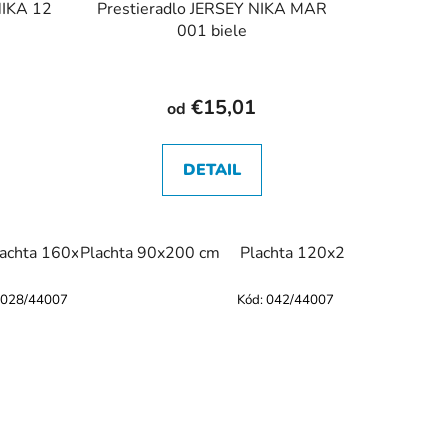
NIKA 12
Prestieradlo JERSEY NIKA MAR
001 biele
€15,01
od
DETAIL
achta 140x200 cm
lachta 160x200 cm
Plachta 90x200 cm
Plachta 160x200 cm
Plachta 120x200 cm
Plachta 180x200
Plac
028/44007
Kód:
042/44007