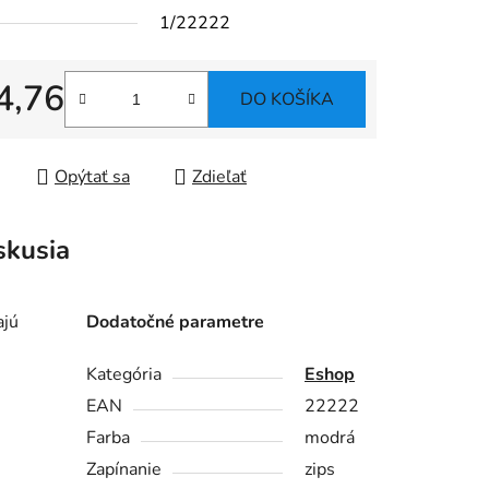
1/22222
4,76
DO KOŠÍKA
tková cena:
Opýtať sa
Zdieľať
skusia
ajú
Dodatočné parametre
Kategória
Eshop
EAN
22222
Farba
modrá
Zapínanie
zips