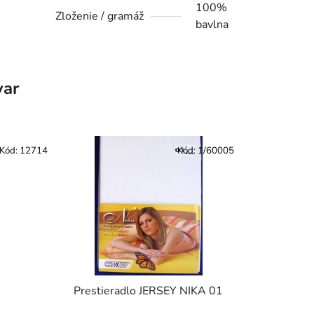
100%
Zloženie / gramáž
bavlna
var
Kód:
12714
Kód:
1/60005
Prestieradlo JERSEY NIKA 01