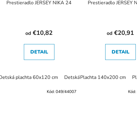
Prestieradlo JERSEY NIKA 24
Prestieradlo JERSEY 
€10,82
€20,91
od
od
DETAIL
DETAIL
Detská plachta 60x120 cm
Detská plachta 70x140 cm
Plachta 140x200 cm
Pl
P
Kód:
049/44007
Kód: