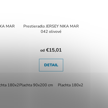
NIKA MAR
Prestieradlo JERSEY NIKA MAR
é
042 olivové
€15,01
od
DETAIL
0 cm
chta 180x200 cm
Plachta 90x200 cm
Plachta 180x200 cm