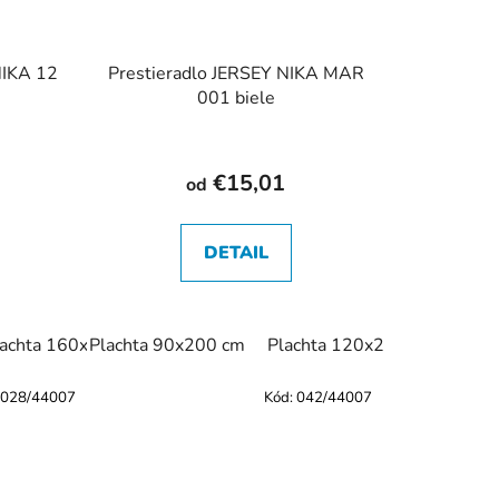
NIKA 12
Prestieradlo JERSEY NIKA MAR
001 biele
€15,01
od
DETAIL
achta 120x200 cm
lachta 160x200 cm
Plachta 90x200 cm
Plachta 140x200 cm
Plachta 120x200 cm
Plachta 160x200
Plac
028/44007
Kód:
042/44007