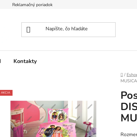
Reklamačný poriadok
d
Kontakty
Domov
/
Esho
MUSICA
Pos
AKCIA
DI
MU
Rozmer