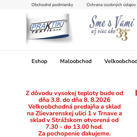
Prejsť
Obchodné podmienky
Ochrana osobných údajov
na
obsah
Eshop
Maloobchod
Veľkoobcho
B
Z dôvodu vysokej teploty bude od
o
dňa 3.8. do dňa 8. 8.2026
č
Veľkoobchodná predajňa a sklad
n
na Zlievarenskej ulici 1 v Trnave a
ý
sklad v Strážskom otvorená od
p
7.30 - do 13.00 hod.
Za pochopenie ďakujeme.
a