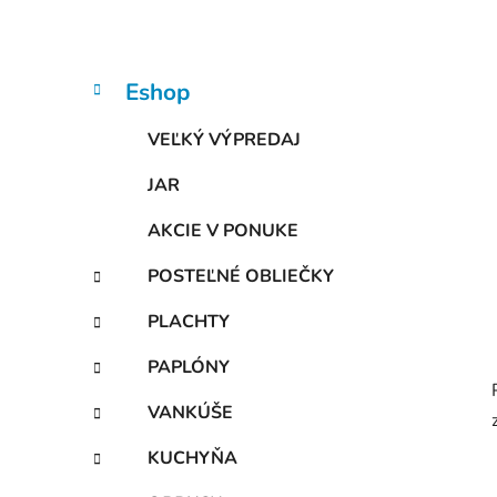
n
e
l
K
Preskočiť
Eshop
a
kategórie
t
VEĽKÝ VÝPREDAJ
e
g
JAR
ó
r
AKCIE V PONUKE
i
e
POSTEĽNÉ OBLIEČKY
PLACHTY
PAPLÓNY
VANKÚŠE
KUCHYŇA