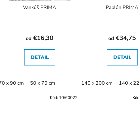
Vankúš PRIMA
Paplón PRIMA
€16,30
€34,75
od
od
DETAIL
DETAIL
70 x 90 cm
50 x 70 cm
140 x 200 cm
140 x 2
Kód:
10/60022
Kó