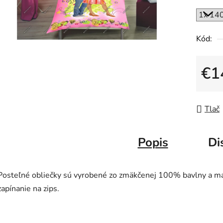
Kód:
€1
Jedno
Tlač
Popis
Di
Posteľné obliečky sú vyrobené zo zmäkčenej 100% bavlny a m
zapínanie na zips.