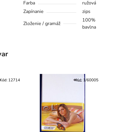
Farba
ružová
Zapínanie
zips
100%
Zloženie / gramáž
bavlna
var
Kód:
12714
Kód:
1/60005