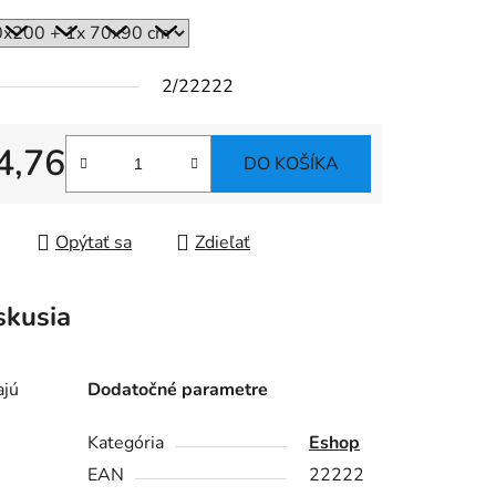
2/22222
4,76
DO KOŠÍKA
tková cena:
Opýtať sa
Zdieľať
skusia
ajú
Dodatočné parametre
Kategória
Eshop
EAN
22222