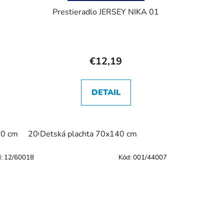
Prestieradlo JERSEY NIKA 01
€12,19
DETAIL
20 cm
200 x 220 cm
Detská plachta 70x140 cm
d:
12/60018
Kód:
001/44007