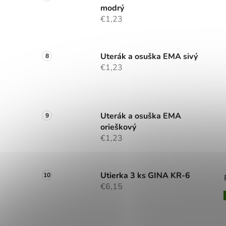
modrý
€1,23
Uterák a osuška EMA sivý
€1,23
Uterák a osuška EMA
orieškový
€1,23
Utierka 3 ks GINA KR-6
€6,15