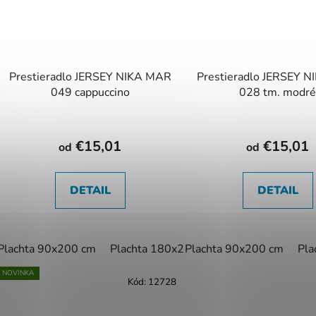
Prestieradlo JERSEY NIKA MAR
Prestieradlo JERSEY 
049 cappuccino
028 tm. modr
€15,01
€15,01
od
od
DETAIL
DETAIL
Plachta 90x200 cm
Plachta 180x200 cm
Plachta 90x200 cm
Plachta 200x22
Pla
NOVINKA
Kód:
12728