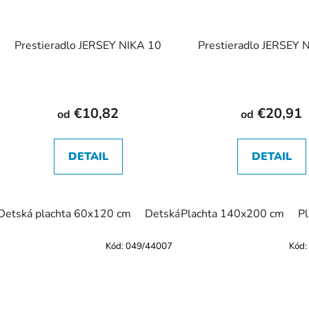
Prestieradlo JERSEY NIKA 10
Prestieradlo JERSEY 
€10,82
€20,91
od
od
DETAIL
DETAIL
Detská plachta 60x120 cm
Detská plachta 70x140 cm
Plachta 140x200 cm
Pl
P
Kód:
049/44007
Kód: