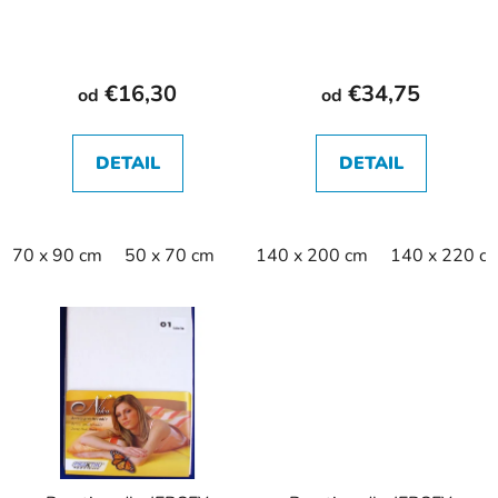
€16,30
€34,75
od
od
DETAIL
DETAIL
70 x 90 cm
50 x 70 cm
140 x 200 cm
140 x 220 c