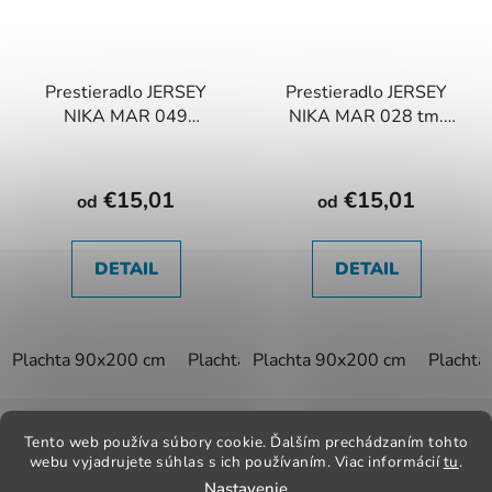
Prestieradlo JERSEY
Prestieradlo JERSEY
NIKA MAR 049
NIKA MAR 028 tm.
cappuccino
modré
€15,01
€15,01
od
od
DETAIL
DETAIL
Plachta 90x200 cm
Plachta 180x200 cm
Plachta 90x200 cm
Plachta 200x
Placht
Z
á
Tento web používa súbory cookie. Ďalším prechádzaním tohto
Kontakt
Obchodné podmienky
Odstúpenie od zmluvy
p
webu vyjadrujete súhlas s ich používaním. Viac informácií
tu
.
Reklamačný poriadok
Obchodné podmienky
Nastavenie