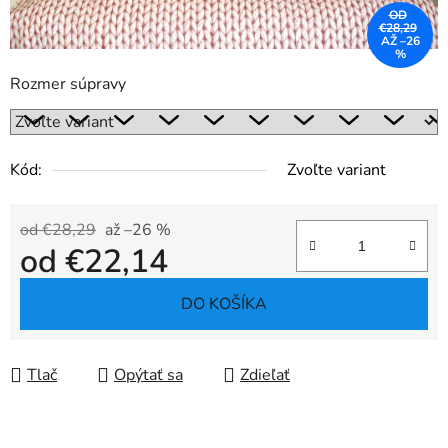
OD
€28,29
AŽ –26
%
Rozmer súpravy
Kód:
Zvoľte variant
od €28,29
až –26 %
od
€22,14
Jednotková cena:
DO KOŠÍKA
Tlač
Opýtať sa
Zdieľať