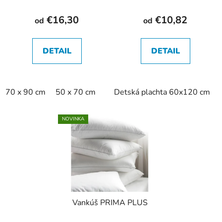
€16,30
€10,82
od
od
DETAIL
DETAIL
70 x 90 cm
50 x 70 cm
Detská plachta 60x120 cm
NOVINKA
Vankúš PRIMA PLUS