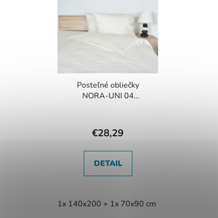
Posteľné obliečky
NORA-UNI 04
smotanové
€28,29
DETAIL
1x 140x200 + 1x 70x90 cm