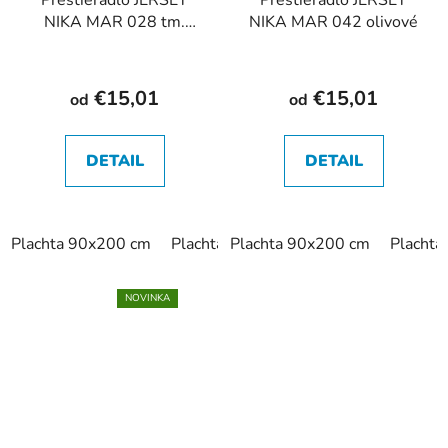
Prestieradlo JERSEY
Prestieradlo JERSEY
NIKA MAR 028 tm.
NIKA MAR 042 olivové
modré
€15,01
€15,01
od
od
DETAIL
DETAIL
Plachta 90x200 cm
Plachta 180x200 cm
Plachta 90x200 cm
Placht
NOVINKA