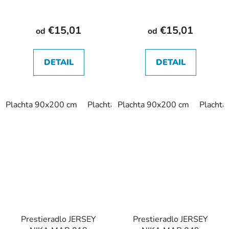
vanilkové
€15,01
€15,01
od
od
DETAIL
DETAIL
Plachta 90x200 cm
Plachta 120x200 cm
Plachta 90x200 cm
Plachta 140x
Placht
Prestieradlo JERSEY
Prestieradlo JERSEY