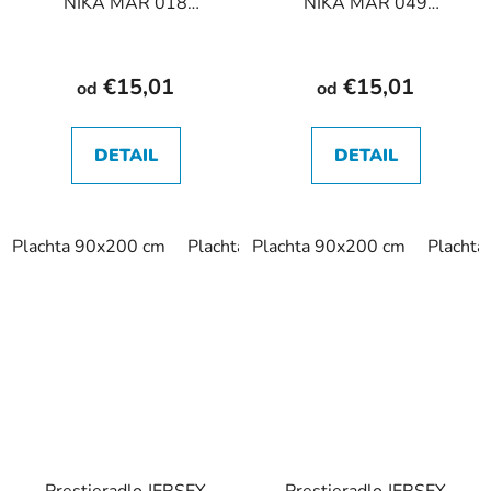
NIKA MAR 018
NIKA MAR 049
bordové
cappuccino
€15,01
€15,01
od
od
DETAIL
DETAIL
Plachta 90x200 cm
Plachta 180x200 cm
Plachta 90x200 cm
Placht