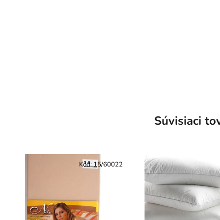
Súvisiaci to
Kód:
15/60022