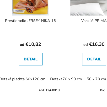
Prestieradlo JERSEY NIKA 15
Vankúš PRIMA
€10,82
€16,30
od
od
DETAIL
DETAIL
Detská plachta 60x120 cm
Detská plachta 70x140 cm
70 x 90 cm
50 x 70 cm
Pl
Kód:
12/60018
Kód: