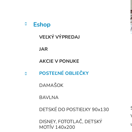
n
e
l
K
Preskočiť
Eshop
a
kategórie
t
VEĽKÝ VÝPREDAJ
e
g
JAR
ó
r
AKCIE V PONUKE
i
e
POSTEĽNÉ OBLIEČKY
DAMAŠOK
BAVLNA
DETSKÉ DO POSTIEĽKY 90x130
DISNEY, FOTOTLAČ, DETSKÝ
MOTÍV 140x200