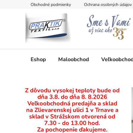
Prejsť
Obchodné podmienky
Ochrana osobných údajov
na
obsah
Eshop
Maloobchod
Veľkoobcho
B
Z dôvodu vysokej teploty bude od
o
dňa 3.8. do dňa 8. 8.2026
č
Veľkoobchodná predajňa a sklad
n
na Zlievarenskej ulici 1 v Trnave a
ý
sklad v Strážskom otvorená od
p
7.30 - do 13.00 hod.
Za pochopenie ďakujeme.
a