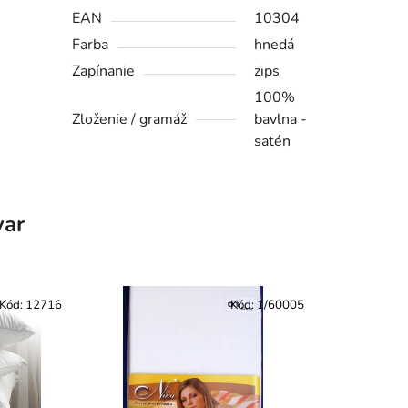
EAN
10304
Farba
hnedá
Zapínanie
zips
100%
Zloženie / gramáž
bavlna -
satén
var
Kód:
12716
Kód:
1/60005