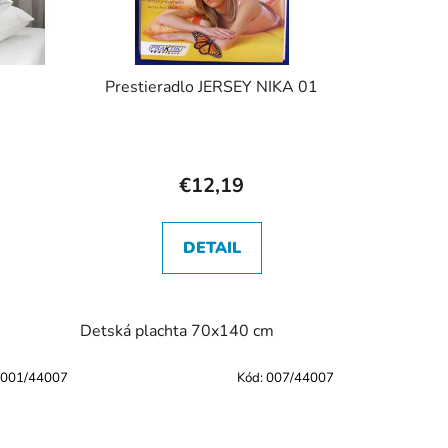
Prestieradlo JERSEY NIKA 01
€12,19
DETAIL
achta 140x200 cm
Detská plachta 70x140 cm
001/44007
Kód:
007/44007