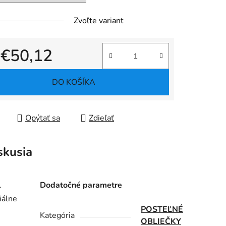
Zvoľte variant
d
€50,12
tková cena:
DO KOŠÍKA
Opýtať sa
Zdieľať
skusia
.
Dodatočné parametre
iálne
POSTEĽNÉ
Kategória
OBLIEČKY