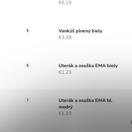
€6,15
Vankúš plnený biely
€3,38
Uterák a osuška EMA biely
€1,23
Uterák a osuška EMA bl.
modrý
€1,23