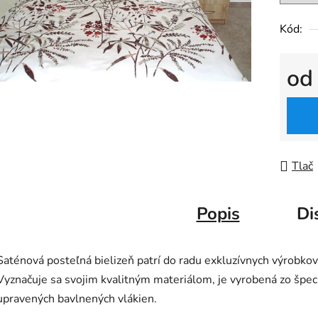
Kód:
o
Jedno
Tlač
Popis
Di
Saténová posteľná bielizeň patrí do radu exkluzívnych výrobkov
Vyznačuje sa svojim kvalitným materiálom, je vyrobená zo špec
upravených bavlnených vlákien.