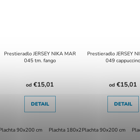
Prestieradlo JERSEY NIKA MAR
Prestieradlo JERSEY 
045 tm. fango
049 cappuccin
€15,01
€15,01
od
od
DETAIL
DETAIL
Plachta 90x200 cm
Plachta 180x200 cm
Plachta 90x200 cm
Pla