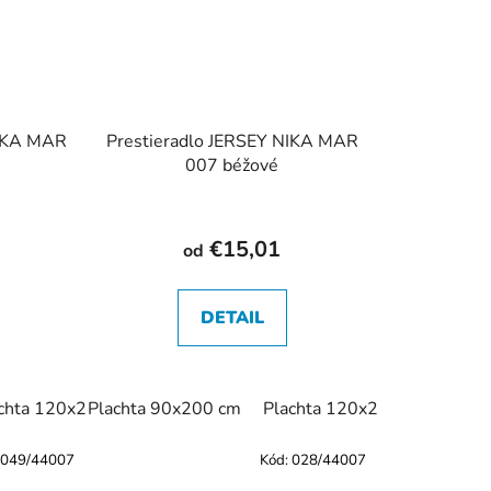
NIKA MAR
Prestieradlo JERSEY NIKA MAR
007 béžové
€15,01
od
DETAIL
chta 120x200 cm
Plachta 90x200 cm
Plachta 140x200 cm
Plachta 120x200 cm
Plachta 160x200 
Plac
049/44007
Kód:
028/44007