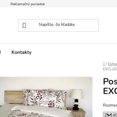
Reklamačný poriadok
d
Kontakty
Domov
/
Esho
EXCLUS
Pos
EX
Rozmer