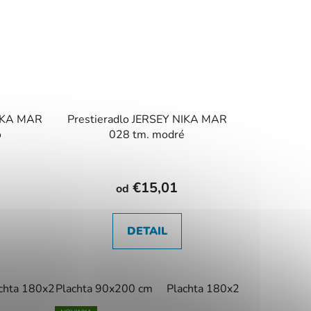
NIKA MAR
Prestieradlo JERSEY NIKA MAR
o
028 tm. modré
€15,01
od
DETAIL
chta 180x200 cm
Plachta 90x200 cm
Plachta 200x220 cm
Plachta 180x200 cm