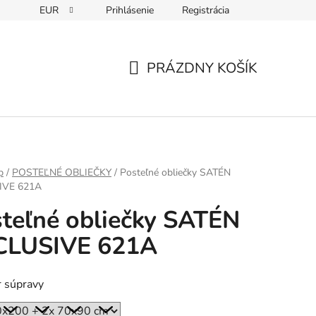
EUR
Prihlásenie
Registrácia
PRÁZDNY KOŠÍK
NÁKUPNÝ
KOŠÍK
p
/
POSTEĽNÉ OBLIEČKY
/
Posteľné obliečky SATÉN
IVE 621A
teľné obliečky SATÉN
CLUSIVE 621A
 súpravy