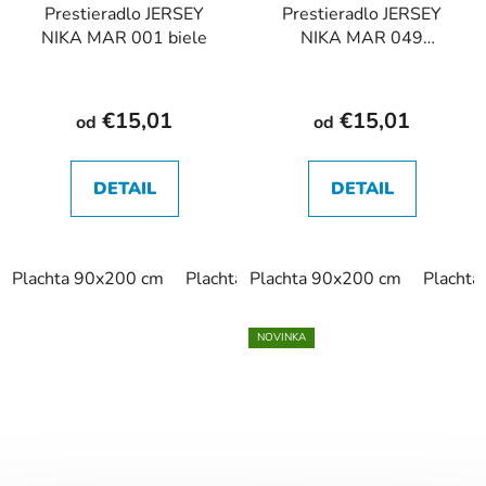
Prestieradlo JERSEY
Prestieradlo JERSEY
NIKA MAR 001 biele
NIKA MAR 049
cappuccino
€15,01
€15,01
od
od
DETAIL
DETAIL
Plachta 90x200 cm
Plachta 120x200 cm
Plachta 90x200 cm
Plachta 140x
Placht
NOVINKA