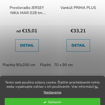
Prestieradlo JERSEY
Vankúš PRIMA PLUS
NIKA MAR 028 tm.
modré
€15,01
€33,21
od
DETAIL
DETAIL
Plachta 90x200 cm
Plachta 180x200 cm
70 x 90 cm
Z
á
Tento web používa súbory cookie. Ďalším prechádzaním tohto
Kontakt
Obchodné podmienky
Odstúpenie od zmluvy
p
webu vyjadrujete súhlas s ich používaním. Viac informácií
tu
.
Reklamačný poriadok
Obchodné podmienky
Nastavenie
ä
t
Súhlasím