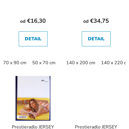
€16,30
€34,75
od
od
DETAIL
DETAIL
70 x 90 cm
50 x 70 cm
140 x 200 cm
140 x 220 c
Prestieradlo JERSEY
Prestieradlo JERSEY