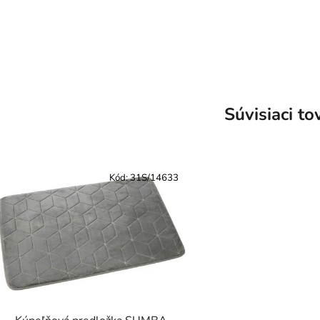
Súvisiaci to
Kód:
31S/14633