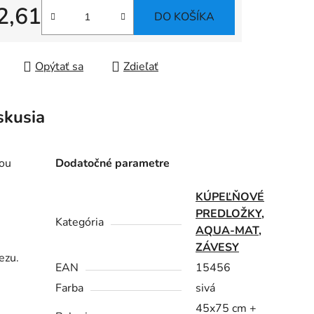
2,61
DO KOŠÍKA
tková cena:
Opýtať sa
Zdieľať
skusia
jou
Dodatočné parametre
KÚPEĽŇOVÉ
PREDLOŽKY,
Kategória
AQUA-MAT,
ZÁVESY
ezu.
EAN
15456
Farba
sivá
45x75 cm +