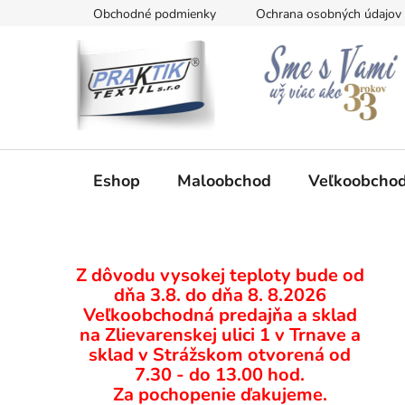
Prejsť
Obchodné podmienky
Ochrana osobných údajov
na
obsah
Eshop
Maloobchod
Veľkoobcho
B
Z dôvodu vysokej teploty bude od
o
dňa 3.8. do dňa 8. 8.2026
č
Veľkoobchodná predajňa a sklad
n
na Zlievarenskej ulici 1 v Trnave a
ý
sklad v Strážskom otvorená od
p
7.30 - do 13.00 hod.
Za pochopenie ďakujeme.
a