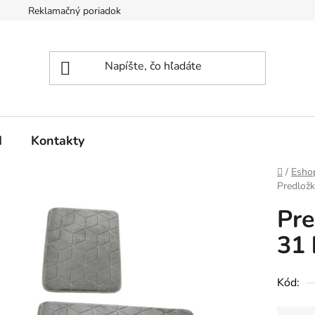
Reklamačný poriadok
d
Kontakty
Domov
/
Esho
Predložk
Pre
31 
Kód: