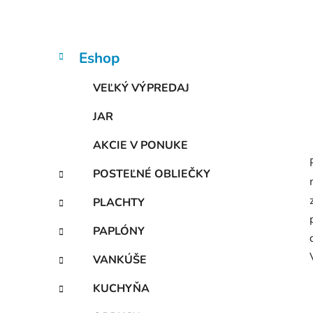
n
e
l
K
Preskočiť
Eshop
a
kategórie
t
VEĽKÝ VÝPREDAJ
e
g
JAR
ó
r
AKCIE V PONUKE
i
e
POSTEĽNÉ OBLIEČKY
PLACHTY
PAPLÓNY
VANKÚŠE
KUCHYŇA