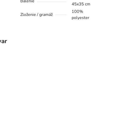
Balenie
45x35 cm
100%
Zloženie / gramáž
polyester
var