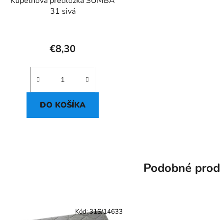
Kúpeľňová predložka SUMBA
31 sivá
€8,30
DO KOŠÍKA
Podobné prod
Kód:
31S/14633