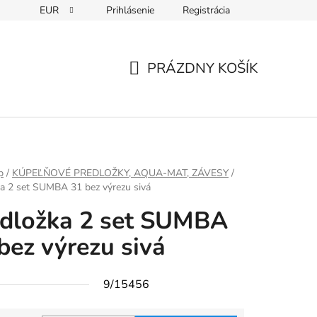
EUR
Prihlásenie
Registrácia
PRÁZDNY KOŠÍK
NÁKUPNÝ
KOŠÍK
p
/
KÚPEĽŇOVÉ PREDLOŽKY, AQUA-MAT, ZÁVESY
/
a 2 set SUMBA 31 bez výrezu sivá
dložka 2 set SUMBA
bez výrezu sivá
9/15456