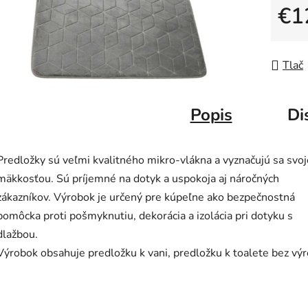
€1
Jedno
Tlač
Popis
Di
Predložky sú veľmi kvalitného mikro-vlákna a vyznačujú sa svo
mäkkosťou. Sú príjemné na dotyk a uspokoja aj náročných
zákazníkov. Výrobok je určený pre kúpeľne ako bezpečnostná
pomôcka proti pošmyknutiu, dekorácia a izolácia pri dotyku s
dlažbou.
Výrobok obsahuje predložku k vani, predložku k toalete bez výr