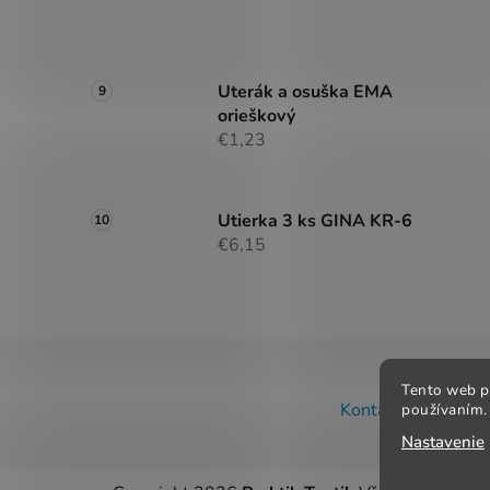
Uterák a osuška EMA
orieškový
€1,23
Utierka 3 ks GINA KR-6
€6,15
Z
Tento web p
á
Kontakt
Obchodné
používaním. 
p
Nastavenie
ä
t