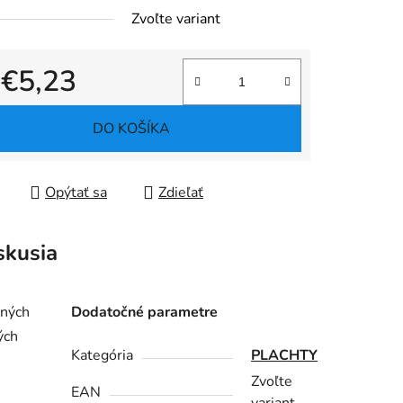
Zvoľte variant
d
€5,23
tková cena:
DO KOŠÍKA
Opýtať sa
Zdieľať
skusia
bných
Dodatočné parametre
ých
Kategória
PLACHTY
Zvoľte
EAN