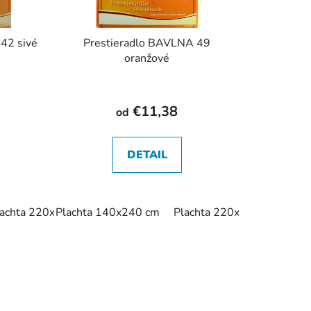
42 sivé
Prestieradlo BAVLNA 49
oranžové
€11,38
od
DETAIL
lachta 220x240 cm
Plachta 140x240 cm
Plachta 220x240 cm