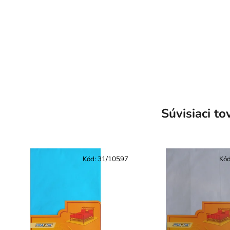
Súvisiaci to
Kód:
31/10597
Kó