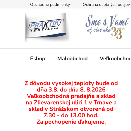
Prejsť
Obchodné podmienky
Ochrana osobných údajov
na
obsah
Eshop
Maloobchod
Veľkoobcho
B
Z dôvodu vysokej teploty bude od
o
dňa 3.8. do dňa 8. 8.2026
č
Veľkoobchodná predajňa a sklad
n
na Zlievarenskej ulici 1 v Trnave a
ý
sklad v Strážskom otvorená od
p
7.30 - do 13.00 hod.
Za pochopenie ďakujeme.
a