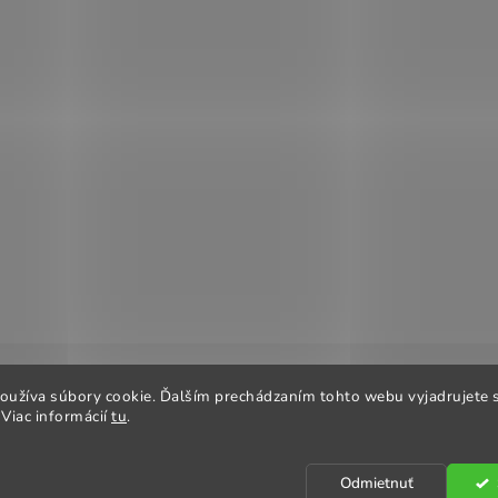
oužíva súbory cookie. Ďalším prechádzaním tohto webu vyjadrujete s
 podmienky
Odstúpenie od zmluvy
Reklamačný poriadok
Ob
Viac informácií
tu
.
Odmietnuť