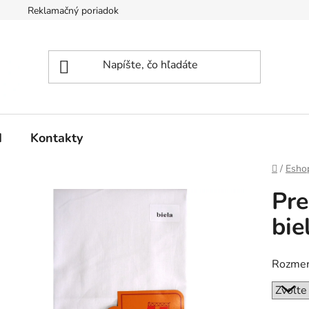
Reklamačný poriadok
d
Kontakty
Domov
/
Esho
Pre
bie
Rozmer