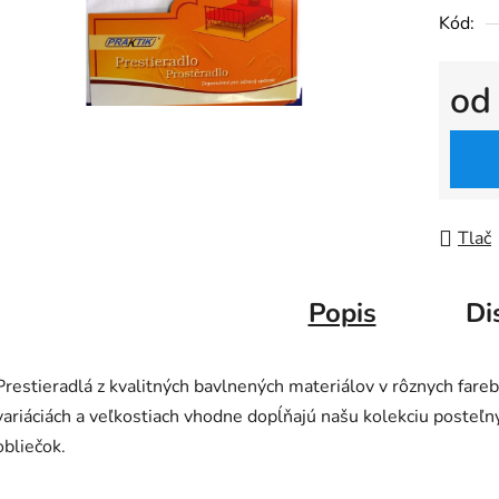
Kód:
o
Jedno
Tlač
Popis
Di
Prestieradlá z kvalitných bavlnených materiálov v rôznych fare
variáciách a veľkostiach vhodne dopĺňajú našu kolekciu posteľn
obliečok.