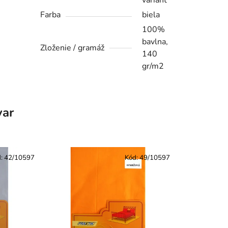
variant
Farba
biela
100%
bavlna,
Zloženie / gramáž
140
gr/m2
var
d:
42/10597
Kód:
49/10597