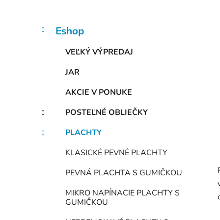
n
e
l
K
Preskočiť
Eshop
a
kategórie
t
VEĽKÝ VÝPREDAJ
e
g
JAR
ó
r
AKCIE V PONUKE
i
e
POSTEĽNÉ OBLIEČKY
PLACHTY
KLASICKÉ PEVNÉ PLACHTY
PEVNÁ PLACHTA S GUMIČKOU
MIKRO NAPÍNACIE PLACHTY S
GUMIČKOU