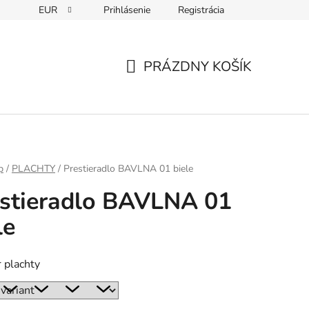
EUR
Prihlásenie
Registrácia
PRÁZDNY KOŠÍK
NÁKUPNÝ
KOŠÍK
p
/
PLACHTY
/
Prestieradlo BAVLNA 01 biele
stieradlo BAVLNA 01
le
 plachty