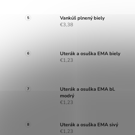
Vankúš plnený biely
€3,38
Uterák a osuška EMA biely
€1,23
Uterák a osuška EMA bl.
modrý
€1,23
Uterák a osuška EMA sivý
€1,23