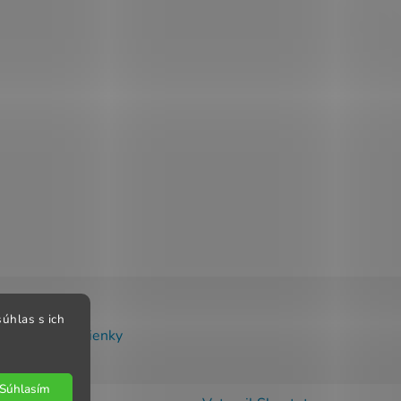
úhlas s ich
chodné podmienky
Súhlasím