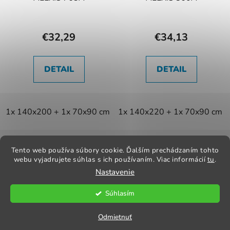
€32,29
€34,13
DETAIL
DETAIL
1x 140x200 + 1x 70x90 cm
1x 140x220 + 1x 70x90 cm
Z
á
Tento web používa súbory cookie. Ďalším prechádzaním tohto
Kontakt
Obchodné podmienky
Odstúpenie od zmluvy
p
webu vyjadrujete súhlas s ich používaním. Viac informácií
tu
.
Reklamačný poriadok
Obchodné podmienky
Nastavenie
ä
t
Súhlasím
i
Vytvoril Shoptet
e
Copyright 2026
Praktik Textil
. Všetky práva vyhradené.
Odmietnuť
Upraviť nastavenie cookies