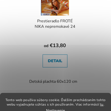
Prestieradlo FROTÉ
NIKA nepremokavé 24
€13,80
od
DETAIL
Detská plachta 60x120 cm
Plachta 90x200
Z
á
Tento web používa súbory cookie. Ďalším prechádzaním tohto
Kontakt
Obchodné podmienky
Odstúpenie od zmluvy
p
webu vyjadrujete súhlas s ich používaním. Viac informácií
tu
.
Reklamačný poriadok
Obchodné podmienky
Nastavenie