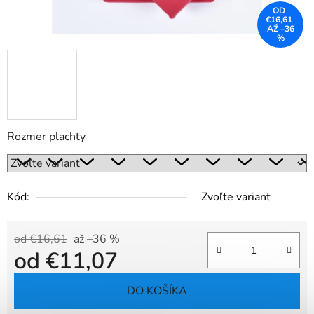
OD
€16,61
AŽ –36
%
Rozmer plachty
Kód:
Zvoľte variant
od €16,61
až –36 %
od
€11,07
Jednotková cena:
DO KOŠÍKA