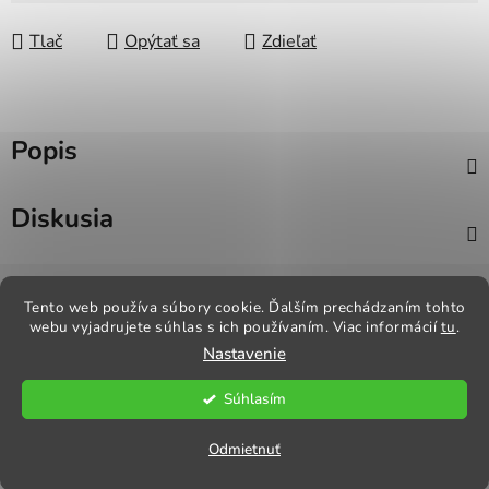
Tlač
Opýtať sa
Zdieľať
Popis
Diskusia
Z
á
Tento web používa súbory cookie. Ďalším prechádzaním tohto
Kontakt
Obchodné podmienky
Odstúpenie od zmluvy
webu vyjadrujete súhlas s ich používaním. Viac informácií
tu
.
p
Reklamačný poriadok
Obchodné podmienky
Nastavenie
ä
t
Súhlasím
i
Vytvoril Shoptet
e
Copyright 2026
Praktik Textil
. Všetky práva vyhradené.
Odmietnuť
Upraviť nastavenie cookies