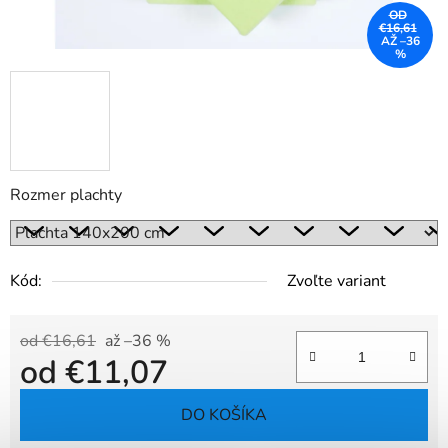
OD
€16,61
AŽ –36
%
Rozmer plachty
Kód:
Zvoľte variant
od €16,61
až –36 %
od
€11,07
Jednotková cena:
DO KOŠÍKA