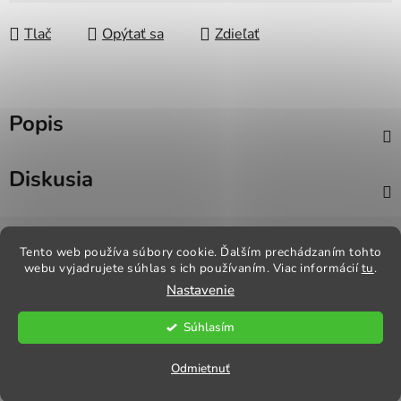
Tlač
Opýtať sa
Zdieľať
Popis
Diskusia
Z
á
Tento web používa súbory cookie. Ďalším prechádzaním tohto
Kontakt
Obchodné podmienky
Odstúpenie od zmluvy
webu vyjadrujete súhlas s ich používaním. Viac informácií
tu
.
p
Reklamačný poriadok
Obchodné podmienky
Nastavenie
ä
t
Súhlasím
i
Vytvoril Shoptet
e
Copyright 2026
Praktik Textil
. Všetky práva vyhradené.
Odmietnuť
Upraviť nastavenie cookies