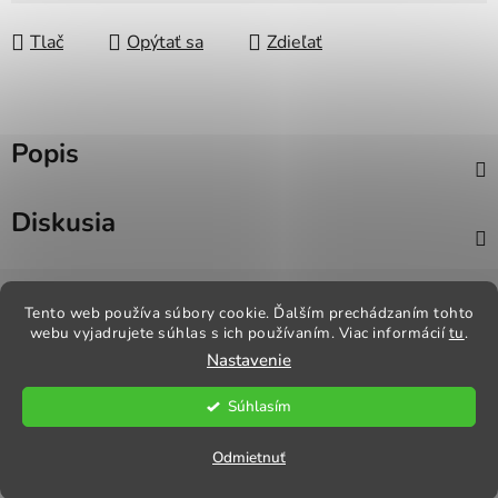
Tlač
Opýtať sa
Zdieľať
Popis
Diskusia
Z
á
Tento web používa súbory cookie. Ďalším prechádzaním tohto
Kontakt
Obchodné podmienky
Odstúpenie od zmluvy
webu vyjadrujete súhlas s ich používaním. Viac informácií
tu
.
p
Reklamačný poriadok
Obchodné podmienky
Nastavenie
ä
t
Súhlasím
i
Vytvoril Shoptet
e
Copyright 2026
Praktik Textil
. Všetky práva vyhradené.
Odmietnuť
Upraviť nastavenie cookies