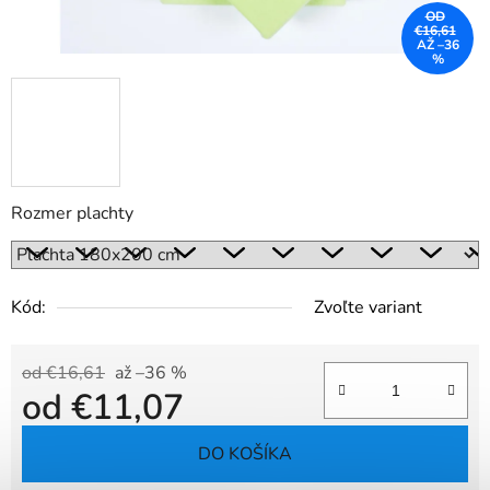
OD
€16,61
AŽ –36
%
Rozmer plachty
Kód:
Zvoľte variant
od €16,61
až –36 %
od
€11,07
Jednotková cena:
DO KOŠÍKA