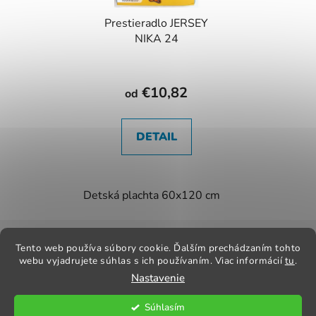
Prestieradlo JERSEY
NIKA 24
€10,82
od
DETAIL
Detská plachta 60x120 cm
Detská plachta
Z
á
Tento web používa súbory cookie. Ďalším prechádzaním tohto
Kontakt
Obchodné podmienky
Odstúpenie od zmluvy
p
webu vyjadrujete súhlas s ich používaním. Viac informácií
tu
.
Reklamačný poriadok
Obchodné podmienky
Nastavenie
ä
t
Súhlasím