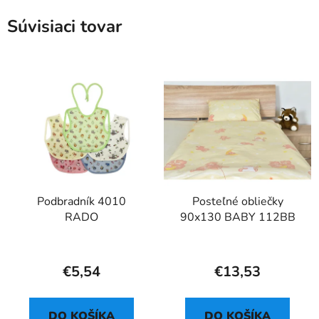
Súvisiaci tovar
Podbradník 4010
Posteľné obliečky
RADO
90x130 BABY 112BB
€5,54
€13,53
DO KOŠÍKA
DO KOŠÍKA