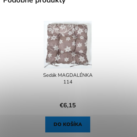
Podobné produkty
Sedák MAGDALÉNKA
114
€6,15
DO KOŠÍKA