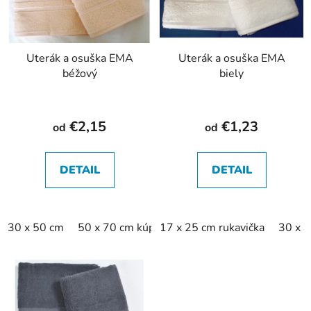
Uterák a osuška EMA
Uterák a osuška EMA
béžový
biely
€2,15
€1,23
od
od
DETAIL
DETAIL
30 x 50 cm
50 x 70 cm kúpeľňová predložka
17 x 25 cm rukavička
50 x 100 c
30 x 3