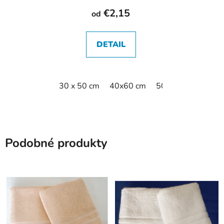
€2,15
od
DETAIL
30 x 50 cm
40x60 cm
50 x 70 cm kúpeľň
Podobné produkty