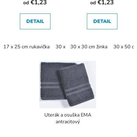
€1,23
€1,23
od
od
DETAIL
DETAIL
17 x 25 cm rukavička
30 x 30 cm žinka
30 x 30 cm žinka
30 x 50 cm
30 x 50 c
50 
Uterák a osuška EMA
antracitový