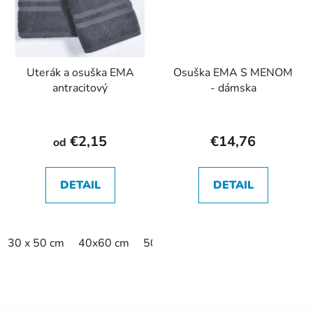
Uterák a osuška EMA
Osuška EMA S MENOM
antracitový
- dámska
€2,15
€14,76
od
DETAIL
DETAIL
30 x 50 cm
40x60 cm
50 x 70 cm kúpeľňová predložka