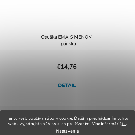
Osuška EMA S MENOM
- pánska
€14,76
DETAIL
Z
á
Tento web používa súbory cookie. Ďalším prechádzaním tohto
Kontakt
Obchodné podmienky
Odstúpenie od zmluvy
webu vyjadrujete súhlas s ich používaním. Viac informácií
tu
.
p
Reklamačný poriadok
Obchodné podmienky
Nastavenie
ä