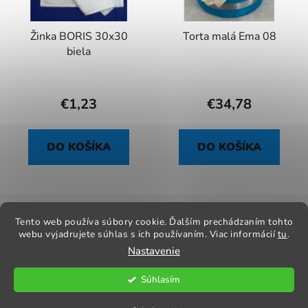
Žinka BORIS 30x30
Torta malá Ema 08
biela
€1,23
€34,78
DO KOŠÍKA
DO KOŠÍKA
Z
á
Tento web používa súbory cookie. Ďalším prechádzaním tohto
Kontakt
Obchodné podmienky
Odstúpenie od zmluvy
p
webu vyjadrujete súhlas s ich používaním. Viac informácií
tu
.
Reklamačný poriadok
Obchodné podmienky
Nastavenie
ä
t
Súhlasím
i
Vytvoril Shoptet
Copyright 2026
Praktik Textil
. Všetky práva vyhradené.