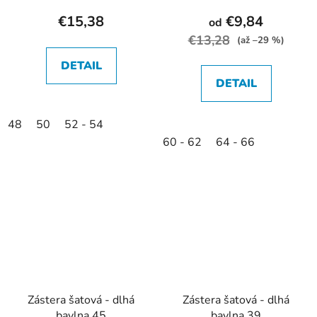
€15,38
€9,84
od
€13,28
(až –29 %)
DETAIL
DETAIL
48
50
52 - 54
60 - 62
64 - 66
Zástera šatová - dlhá
Zástera šatová - dlhá
bavlna 45
bavlna 39