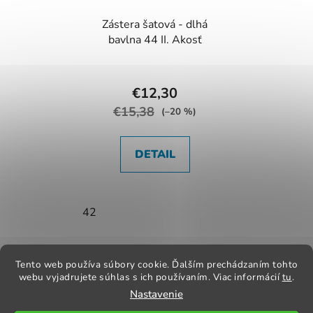
Zástera šatová - dlhá
bavlna 44 II. Akosť
€12,30
€15,38
(–20 %)
DETAIL
42
Z
á
Tento web používa súbory cookie. Ďalším prechádzaním tohto
Kontakt
Obchodné podmienky
Odstúpenie od zmluvy
p
webu vyjadrujete súhlas s ich používaním. Viac informácií
tu
.
Reklamačný poriadok
Obchodné podmienky
Nastavenie
ä