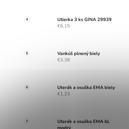
Utierka 3 ks GINA 29939
€6,15
Vankúš plnený biely
€3,38
Uterák a osuška EMA biely
€1,23
Uterák a osuška EMA bl.
modrý