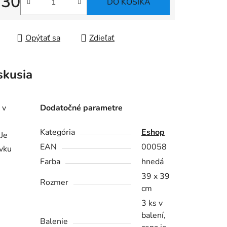
,30
DO KOŠÍKA
tková cena:
Opýtať sa
Zdieľať
skusia
 v
Dodatočné parametre
Kategória
Eshop
 Je
EAN
00058
ovku
Farba
hnedá
39 x 39
Rozmer
cm
3 ks v
balení,
Balenie