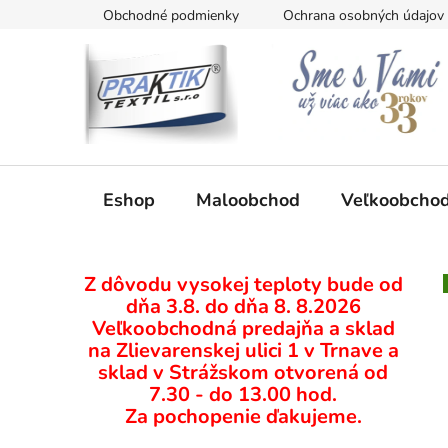
Prejsť
Obchodné podmienky
Ochrana osobných údajov
na
obsah
Eshop
Maloobchod
Veľkoobcho
B
Z dôvodu vysokej teploty bude od
o
dňa 3.8. do dňa 8. 8.2026
č
Veľkoobchodná predajňa a sklad
n
na Zlievarenskej ulici 1 v Trnave a
ý
sklad v Strážskom otvorená od
p
7.30 - do 13.00 hod.
Za pochopenie ďakujeme.
a