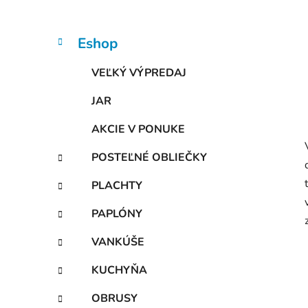
n
e
l
K
Preskočiť
Eshop
a
kategórie
t
VEĽKÝ VÝPREDAJ
e
g
JAR
ó
r
AKCIE V PONUKE
i
e
POSTEĽNÉ OBLIEČKY
PLACHTY
PAPLÓNY
VANKÚŠE
KUCHYŇA
OBRUSY