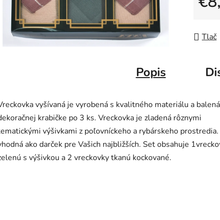
€8
Jedno
Tlač
Popis
Di
Vreckovka vyšívaná je vyrobená s kvalitného materiálu a balená
dekoračnej krabičke po 3 ks. Vreckovka je zladená rôznymi
tematickými výšivkami z poľovníckeho a rybárskeho prostredia.
vhodná ako darček pre Vašich najbližších. Set obsahuje 1vreck
zelenú s výšivkou a 2 vreckovky tkanú kockované.