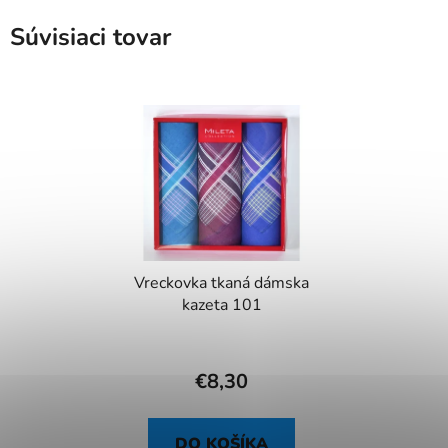
Súvisiaci tovar
Vreckovka tkaná dámska
kazeta 101
€8,30
DO KOŠÍKA