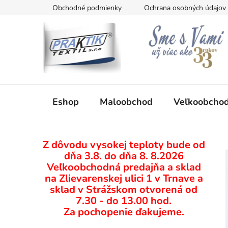
Prejsť
Obchodné podmienky
Ochrana osobných údajov
na
obsah
Eshop
Maloobchod
Veľkoobcho
B
Z dôvodu vysokej teploty bude od
o
dňa 3.8. do dňa 8. 8.2026
č
Veľkoobchodná predajňa a sklad
n
na Zlievarenskej ulici 1 v Trnave a
ý
sklad v Strážskom otvorená od
p
7.30 - do 13.00 hod.
Za pochopenie ďakujeme.
a