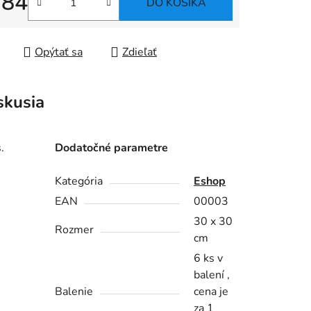
,84
DO KOŠÍKA
tková cena:
Opýtať sa
Zdieľať
skusia
.
Dodatočné parametre
Kategória
Eshop
EAN
00003
30 x 30
Rozmer
cm
6 ks v
balení ,
Balenie
cena je
za 1