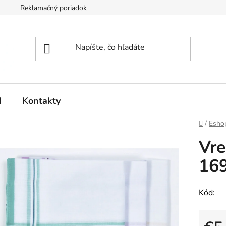
Reklamačný poriadok
d
Kontakty
Domov
/
Esho
Vre
16
Kód: