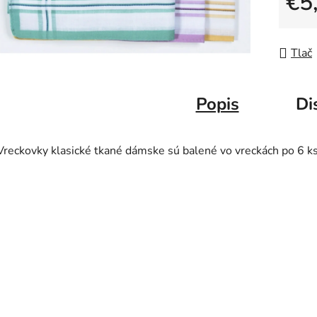
€5
Jedno
Tlač
Popis
Di
Vreckovky klasické tkané dámske sú balené vo vreckách po 6 ks