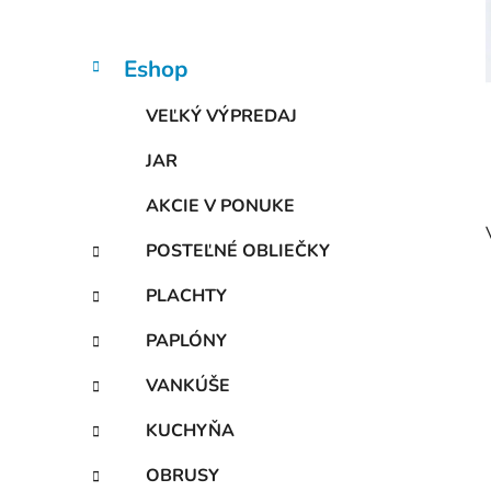
n
e
l
K
Preskočiť
Eshop
a
kategórie
t
VEĽKÝ VÝPREDAJ
e
g
JAR
ó
r
AKCIE V PONUKE
i
e
POSTEĽNÉ OBLIEČKY
PLACHTY
PAPLÓNY
VANKÚŠE
KUCHYŇA
OBRUSY