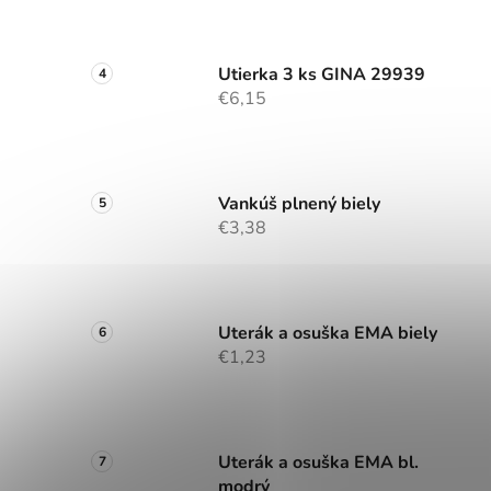
Utierka 3 ks GINA 29939
€6,15
Vankúš plnený biely
€3,38
Uterák a osuška EMA biely
€1,23
Uterák a osuška EMA bl.
modrý