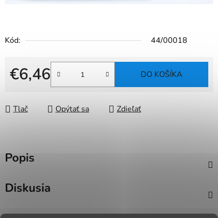
Kód:
44/00018
€6,46
DO KOŠÍKA
Jednotková cena:
Tlač
Opýtať sa
Zdieľať
Popis
Diskusia
Z