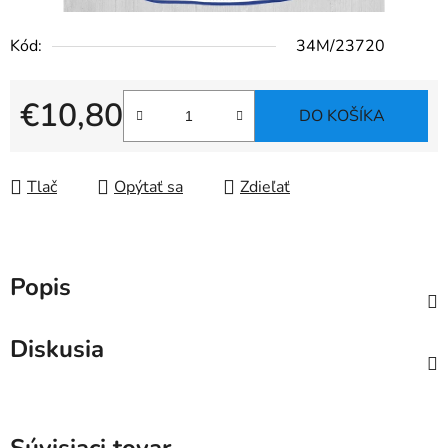
Kód:
34M/23720
€10,80
DO KOŠÍKA
Jednotková cena:
Tlač
Opýtať sa
Zdieľať
Popis
Diskusia