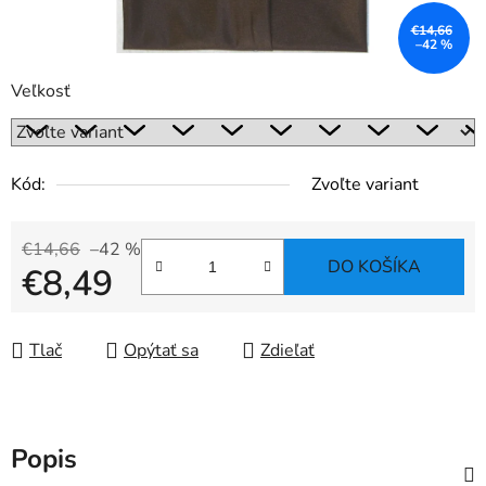
€14,66
–42 %
Veľkosť
Kód:
Zvoľte variant
€14,66
–42 %
DO KOŠÍKA
€8,49
Jednotková cena:
Tlač
Opýtať sa
Zdieľať
Popis